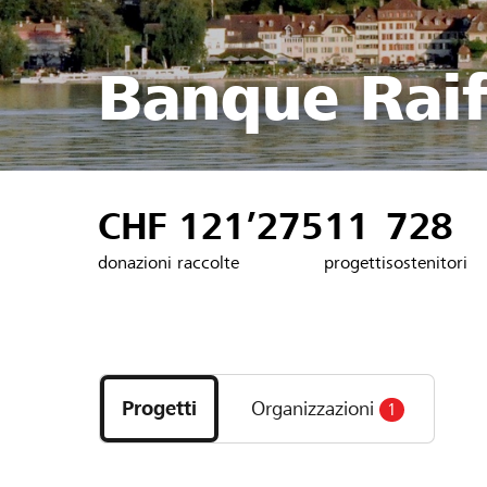
Banque Raif
CHF 121’275
11
728
donazioni raccolte
progetti
sostenitori
Scopri
i
Progetti
Organizzazioni
1
progetti
e
le