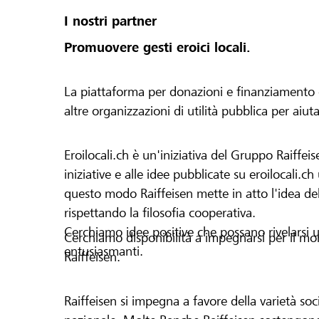
I nostri partner
Promuovere gesti eroici locali.
La piattaforma per donazioni e finanziamento di 
altre organizzazioni di utilità pubblica per aiut
Eroilocali.ch è un'iniziativa del Gruppo Raiffeis
iniziative e alle idee pubblicate su eroilocali.c
questo modo Raiffeisen mette in atto l'idea del
rispettando la filosofia cooperativa.
Cerchiamo idee positive che possano rivelarsi u
Cerchiamo disponibilità a impegnarsi per il mond
entusiasmanti.
Raiffeisen.
Raiffeisen si impegna a favore della varietà socia