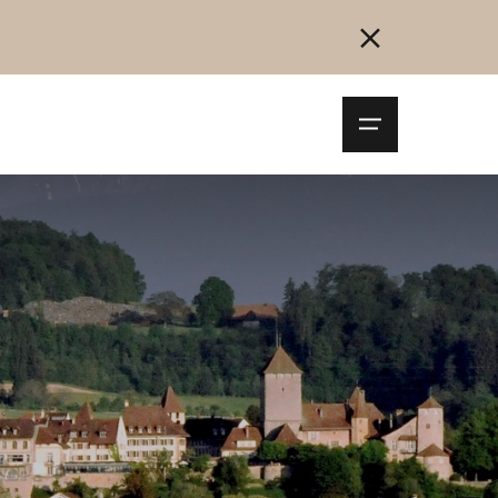
Navigationsm
öffnen
Collegarsi
Registrazione
Inizia ora