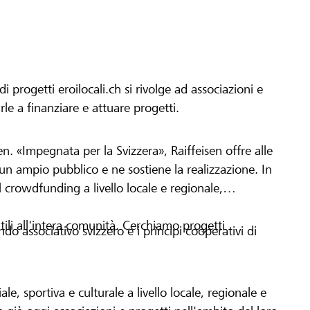
progetti eroilocali.ch si rivolge ad associazioni e
arle a finanziare e attuare progetti.
en. «Impegnata per la Svizzera», Raiffeisen offre alle
h un ampio pubblico e ne sostiene la realizzazione. In
 crowdfunding a livello locale e regionale,
tili all'intera comunità. Cerchiamo progetti
o associativo svizzero e i principi cooperativi di
le, sportiva e culturale a livello locale, regionale e