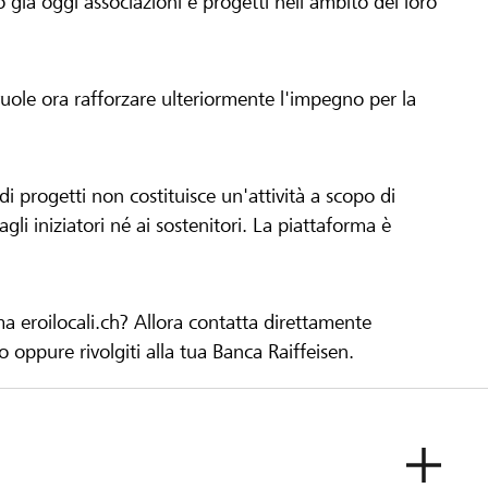
già oggi associazioni e progetti nell'ambito del loro
 vuole ora rafforzare ulteriormente l'impegno per la
 progetti non costituisce un'attività a scopo di
gli iniziatori né ai sostenitori. La piattaforma è
ma eroilocali.ch? Allora contatta direttamente
to oppure rivolgiti alla tua Banca Raiffeisen.