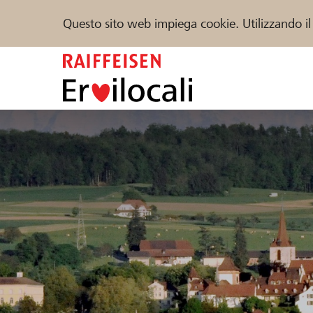
Questo sito web impiega cookie. Utilizzando il
Zum
Inhalt
springen
Sostenere
Aiuto & supporto
Partner
Trova progetti e organizzazioni
DE
FR
IT