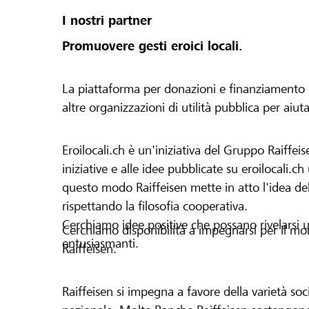
I nostri partner
Promuovere gesti eroici locali.
La piattaforma per donazioni e finanziamento di 
altre organizzazioni di utilità pubblica per aiut
Eroilocali.ch è un'iniziativa del Gruppo Raiffeis
iniziative e alle idee pubblicate su eroilocali.c
questo modo Raiffeisen mette in atto l'idea del
rispettando la filosofia cooperativa.
Cerchiamo idee positive che possano rivelarsi u
Cerchiamo disponibilità a impegnarsi per il mond
entusiasmanti.
Raiffeisen.
Raiffeisen si impegna a favore della varietà socia