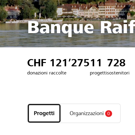
Banque Raif
CHF 121’275
11
728
donazioni raccolte
progetti
sostenitori
Scopri
i
Progetti
Organizzazioni
0
progetti
e
le