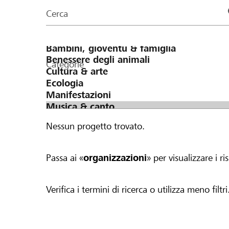
organizzazioni
Cerca
della
pagina
Categorie
Nessun progetto trovato.
Passa ai «
organizzazioni
» per visualizzare i ris
Verifica i termini di ricerca o utilizza meno filtri