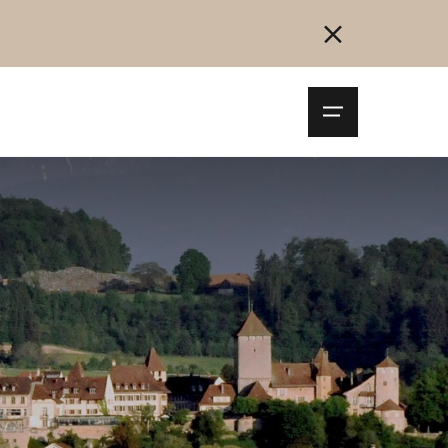
Navigationsm
öffnen
Collegarsi
Registrazione
Inizia ora