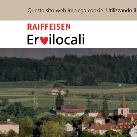
Questo sito web impiega cookie. Utilizzando il
Zum
Inhalt
springen
Sostenere
Aiuto & supporto
Partner
Trova progetti e organizzazioni
DE
FR
IT