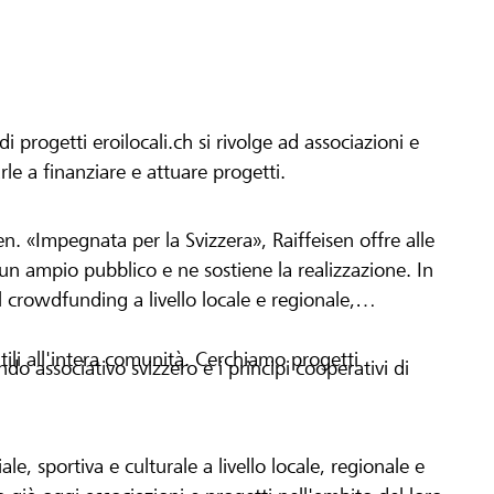
progetti eroilocali.ch si rivolge ad associazioni e
arle a finanziare e attuare progetti.
en. «Impegnata per la Svizzera», Raiffeisen offre alle
h un ampio pubblico e ne sostiene la realizzazione. In
 crowdfunding a livello locale e regionale,
tili all'intera comunità. Cerchiamo progetti
o associativo svizzero e i principi cooperativi di
le, sportiva e culturale a livello locale, regionale e