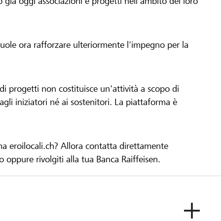
già oggi associazioni e progetti nell'ambito del loro
 vuole ora rafforzare ulteriormente l'impegno per la
 progetti non costituisce un'attività a scopo di
gli iniziatori né ai sostenitori. La piattaforma è
ma eroilocali.ch? Allora contatta direttamente
to oppure rivolgiti alla tua Banca Raiffeisen.