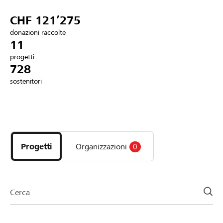
Partner / Banche Raiffeisen
CHF 121’275
donazioni raccolte
11
progetti
Collegarsi
728
sostenitori
Registrazione
Scopri
DE
FR
IT
i
progetti
Progetti
Organizzazioni
0
e
le
organizzazioni
della
Cerca
pagina