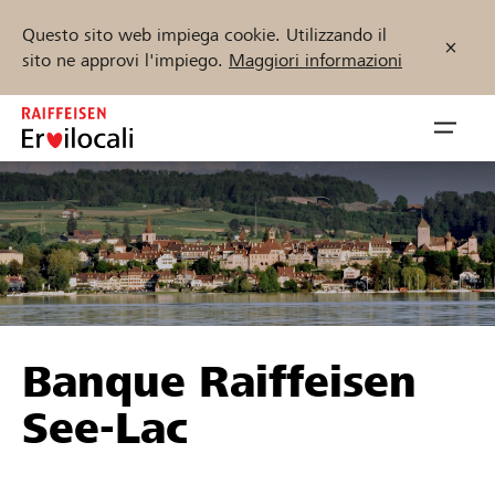
Questo sito web impiega cookie. Utilizzando il
sito ne approvi l'impiego.
Maggiori informazioni
Zum
Inhalt
Navig
springen
öffnen
Inizia ora
Trova progetti e organizzazioni
Banque Raiffeisen
Sostenere
See-Lac
Aiuto & supporto