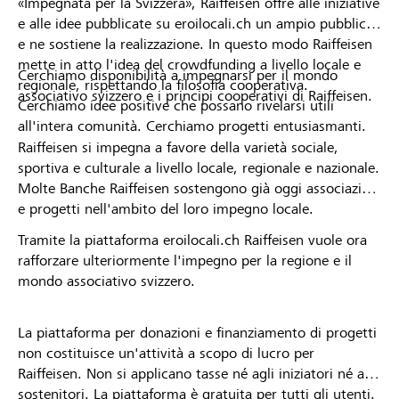
«Impegnata per la Svizzera», Raiffeisen offre alle iniziative
e alle idee pubblicate su eroilocali.ch un ampio pubblico
e ne sostiene la realizzazione. In questo modo Raiffeisen
mette in atto l'idea del crowdfunding a livello locale e
Cerchiamo disponibilità a impegnarsi per il mondo
regionale, rispettando la filosofia cooperativa.
associativo svizzero e i principi cooperativi di Raiffeisen.
Cerchiamo idee positive che possano rivelarsi utili
all'intera comunità. Cerchiamo progetti entusiasmanti.
Raiffeisen si impegna a favore della varietà sociale,
sportiva e culturale a livello locale, regionale e nazionale.
Molte Banche Raiffeisen sostengono già oggi associazioni
e progetti nell'ambito del loro impegno locale.
Tramite la piattaforma eroilocali.ch Raiffeisen vuole ora
rafforzare ulteriormente l'impegno per la regione e il
mondo associativo svizzero.
La piattaforma per donazioni e finanziamento di progetti
non costituisce un'attività a scopo di lucro per
Raiffeisen. Non si applicano tasse né agli iniziatori né ai
sostenitori. La piattaforma è gratuita per tutti gli utenti.