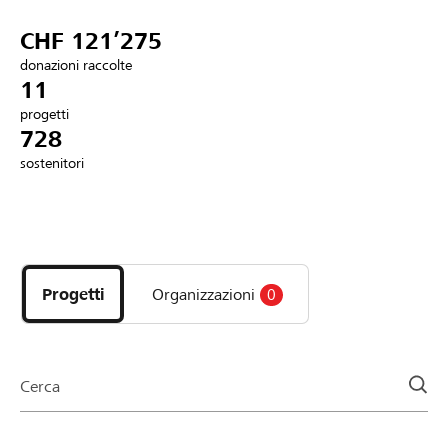
Partner / Banche Raiffeisen
CHF 121’275
donazioni raccolte
11
progetti
Collegarsi
728
sostenitori
Registrazione
Scopri
DE
FR
IT
i
progetti
Progetti
Organizzazioni
0
e
le
organizzazioni
della
Cerca
pagina