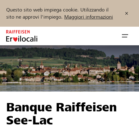
Questo sito web impiega cookie. Utilizzando il
sito ne approvi l'impiego.
Maggiori informazioni
Zum
Inhalt
Navig
springen
öffnen
Inizia ora
Trova progetti e organizzazioni
Banque Raiffeisen
Sostenere
See-Lac
Aiuto & supporto