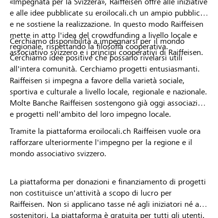
«Impegnata per la Svizzera», Raiffeisen offre alle iniziative
e alle idee pubblicate su eroilocali.ch un ampio pubblico
e ne sostiene la realizzazione. In questo modo Raiffeisen
mette in atto l'idea del crowdfunding a livello locale e
Cerchiamo disponibilità a impegnarsi per il mondo
regionale, rispettando la filosofia cooperativa.
associativo svizzero e i principi cooperativi di Raiffeisen.
Cerchiamo idee positive che possano rivelarsi utili
all'intera comunità. Cerchiamo progetti entusiasmanti.
Raiffeisen si impegna a favore della varietà sociale,
sportiva e culturale a livello locale, regionale e nazionale.
Molte Banche Raiffeisen sostengono già oggi associazioni
e progetti nell'ambito del loro impegno locale.
Tramite la piattaforma eroilocali.ch Raiffeisen vuole ora
rafforzare ulteriormente l'impegno per la regione e il
mondo associativo svizzero.
La piattaforma per donazioni e finanziamento di progetti
non costituisce un'attività a scopo di lucro per
Raiffeisen. Non si applicano tasse né agli iniziatori né ai
sostenitori. La piattaforma è gratuita per tutti gli utenti.