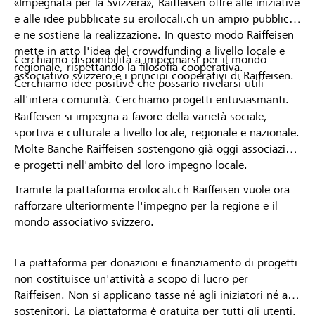
«Impegnata per la Svizzera», Raiffeisen offre alle iniziative
e alle idee pubblicate su eroilocali.ch un ampio pubblico
e ne sostiene la realizzazione. In questo modo Raiffeisen
mette in atto l'idea del crowdfunding a livello locale e
Cerchiamo disponibilità a impegnarsi per il mondo
regionale, rispettando la filosofia cooperativa.
associativo svizzero e i principi cooperativi di Raiffeisen.
Cerchiamo idee positive che possano rivelarsi utili
all'intera comunità. Cerchiamo progetti entusiasmanti.
Raiffeisen si impegna a favore della varietà sociale,
sportiva e culturale a livello locale, regionale e nazionale.
Molte Banche Raiffeisen sostengono già oggi associazioni
e progetti nell'ambito del loro impegno locale.
Tramite la piattaforma eroilocali.ch Raiffeisen vuole ora
rafforzare ulteriormente l'impegno per la regione e il
mondo associativo svizzero.
La piattaforma per donazioni e finanziamento di progetti
non costituisce un'attività a scopo di lucro per
Raiffeisen. Non si applicano tasse né agli iniziatori né ai
sostenitori. La piattaforma è gratuita per tutti gli utenti.