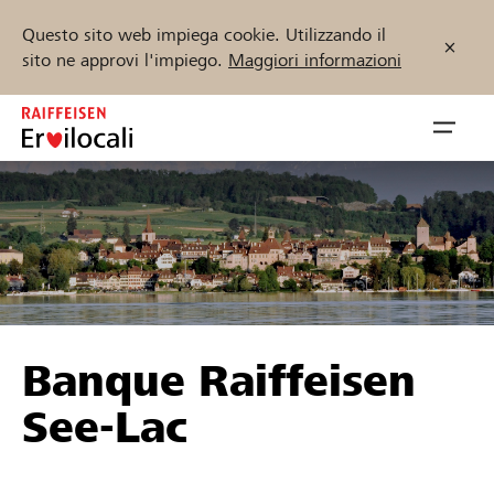
Questo sito web impiega cookie. Utilizzando il
sito ne approvi l'impiego.
Maggiori informazioni
Zum
Inhalt
Navig
springen
öffnen
Inizia ora
Trova progetti e organizzazioni
Banque Raiffeisen
Sostenere
See-Lac
Aiuto & supporto