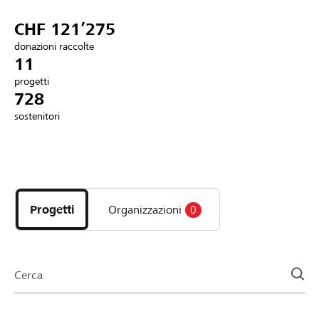
Partner / Banche Raiffeisen
CHF 121’275
donazioni raccolte
11
progetti
Collegarsi
728
sostenitori
Registrazione
Scopri
DE
FR
IT
i
progetti
Progetti
Organizzazioni
0
e
le
organizzazioni
della
Cerca
pagina