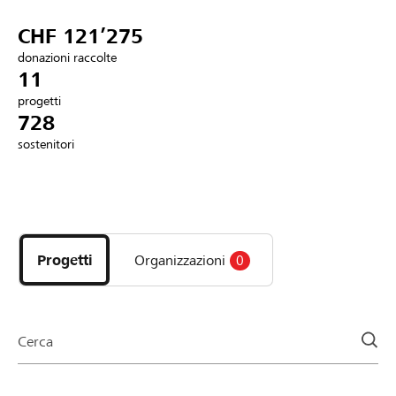
Partner / Banche Raiffeisen
CHF 121’275
donazioni raccolte
11
progetti
Collegarsi
728
sostenitori
Registrazione
Scopri
DE
FR
IT
i
progetti
Progetti
Organizzazioni
0
e
le
organizzazioni
della
Cerca
pagina