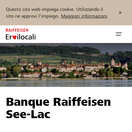
Questo sito web impiega cookie. Utilizzando il
sito ne approvi l'impiego.
Maggiori informazioni
Zum
Inhalt
Navig
springen
öffnen
Inizia ora
Trova progetti e organizzazioni
Banque Raiffeisen
Sostenere
See-Lac
Aiuto & supporto