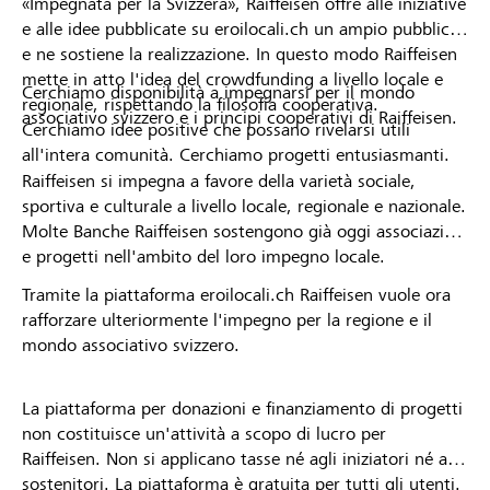
«Impegnata per la Svizzera», Raiffeisen offre alle iniziative
e alle idee pubblicate su eroilocali.ch un ampio pubblico
e ne sostiene la realizzazione. In questo modo Raiffeisen
mette in atto l'idea del crowdfunding a livello locale e
Cerchiamo disponibilità a impegnarsi per il mondo
regionale, rispettando la filosofia cooperativa.
associativo svizzero e i principi cooperativi di Raiffeisen.
Cerchiamo idee positive che possano rivelarsi utili
all'intera comunità. Cerchiamo progetti entusiasmanti.
Raiffeisen si impegna a favore della varietà sociale,
sportiva e culturale a livello locale, regionale e nazionale.
Molte Banche Raiffeisen sostengono già oggi associazioni
e progetti nell'ambito del loro impegno locale.
Tramite la piattaforma eroilocali.ch Raiffeisen vuole ora
rafforzare ulteriormente l'impegno per la regione e il
mondo associativo svizzero.
La piattaforma per donazioni e finanziamento di progetti
non costituisce un'attività a scopo di lucro per
Raiffeisen. Non si applicano tasse né agli iniziatori né ai
sostenitori. La piattaforma è gratuita per tutti gli utenti.