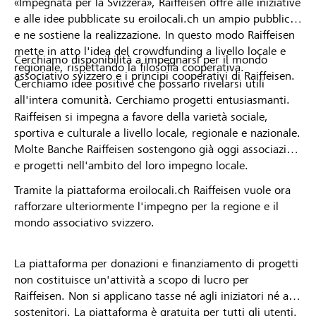
«Impegnata per la Svizzera», Raiffeisen offre alle iniziative
e alle idee pubblicate su eroilocali.ch un ampio pubblico
e ne sostiene la realizzazione. In questo modo Raiffeisen
mette in atto l'idea del crowdfunding a livello locale e
Cerchiamo disponibilità a impegnarsi per il mondo
regionale, rispettando la filosofia cooperativa.
associativo svizzero e i principi cooperativi di Raiffeisen.
Cerchiamo idee positive che possano rivelarsi utili
all'intera comunità. Cerchiamo progetti entusiasmanti.
Raiffeisen si impegna a favore della varietà sociale,
sportiva e culturale a livello locale, regionale e nazionale.
Molte Banche Raiffeisen sostengono già oggi associazioni
e progetti nell'ambito del loro impegno locale.
Tramite la piattaforma eroilocali.ch Raiffeisen vuole ora
rafforzare ulteriormente l'impegno per la regione e il
mondo associativo svizzero.
La piattaforma per donazioni e finanziamento di progetti
non costituisce un'attività a scopo di lucro per
Raiffeisen. Non si applicano tasse né agli iniziatori né ai
sostenitori. La piattaforma è gratuita per tutti gli utenti.