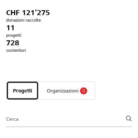
Partner / Banche Raiffeisen
CHF 121’275
donazioni raccolte
11
progetti
Collegarsi
728
sostenitori
Registrazione
Scopri
DE
FR
IT
i
progetti
Progetti
Organizzazioni
0
e
le
organizzazioni
della
Cerca
pagina