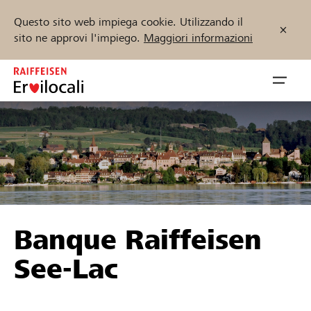
Questo sito web impiega cookie. Utilizzando il
sito ne approvi l'impiego.
Maggiori informazioni
Zum
Inhalt
Navig
springen
öffnen
Inizia ora
Trova progetti e organizzazioni
Banque Raiffeisen
Sostenere
See-Lac
Aiuto & supporto