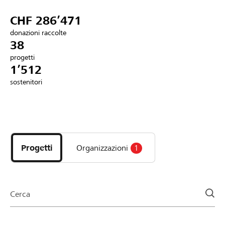
Partner / Banche Raiffeisen
CHF 286’471
donazioni raccolte
38
progetti
Collegarsi
1’512
sostenitori
Registrazione
Scopri
DE
FR
IT
i
progetti
Progetti
Organizzazioni
1
e
le
organizzazioni
della
Cerca
pagina