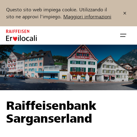
Questo sito web impiega cookie. Utilizzando il
sito ne approvi l'impiego.
Maggiori informazioni
Zum
Inhalt
Navig
springen
öffnen
Inizia ora
Trova progetti e organizzazioni
Raiffeisenbank
Sostenere
Sarganserland
Aiuto & supporto