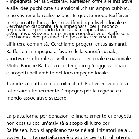
«Impegnata per la Svizzera», Raiffeisen offre alle iniziative
e alle idee pubblicate su eroilocali.ch un ampio pubblico
e ne sostiene la realizzazione. In questo modo Raiffeisen
mette in atto l'idea del crowdfunding a livello locale e
Cerchiamo disponibilità a impegnarsi per il mondo
regionale, rispettando la filosofia cooperativa.
associativo svizzero e i principi cooperativi di Raiffeisen.
Cerchiamo idee positive che possano rivelarsi utili
all'intera comunità. Cerchiamo progetti entusiasmanti.
Raiffeisen si impegna a favore della varietà sociale,
sportiva e culturale a livello locale, regionale e nazionale.
Molte Banche Raiffeisen sostengono già oggi associazioni
e progetti nell'ambito del loro impegno locale.
Tramite la piattaforma eroilocali.ch Raiffeisen vuole ora
rafforzare ulteriormente l'impegno per la regione e il
mondo associativo svizzero.
La piattaforma per donazioni e finanziamento di progetti
non costituisce un'attività a scopo di lucro per
Raiffeisen. Non si applicano tasse né agli iniziatori né ai
sostenitori. La piattaforma è gratuita per tutti gli utenti.