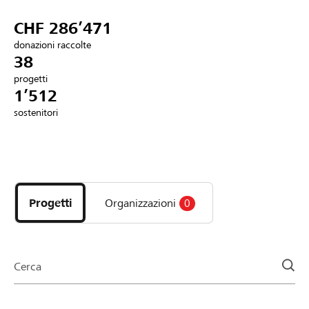
Partner / Banche Raiffeisen
CHF 286’471
donazioni raccolte
38
progetti
Collegarsi
1’512
sostenitori
Registrazione
Scopri
DE
FR
IT
i
progetti
Progetti
Organizzazioni
0
e
le
organizzazioni
della
Cerca
pagina