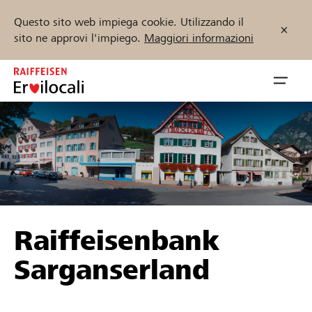
Questo sito web impiega cookie. Utilizzando il
sito ne approvi l'impiego.
Maggiori informazioni
Zum
Inhalt
Navig
springen
öffnen
Inizia ora
Trova progetti e organizzazioni
Raiffeisenbank
Sostenere
Sarganserland
Aiuto & supporto