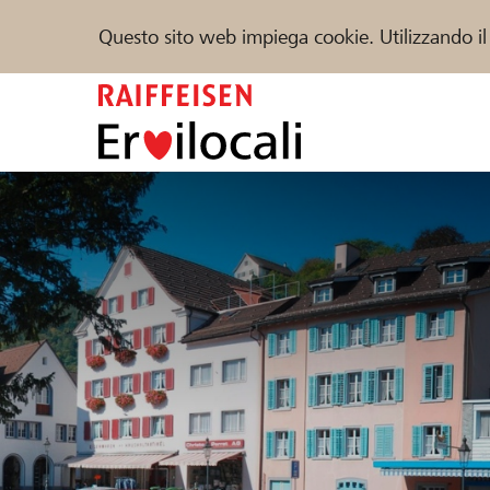
Questo sito web impiega cookie. Utilizzando il
Zum
Inhalt
springen
Sostenere
Aiuto & supporto
Partner
Trova progetti e organizzazioni
DE
FR
IT