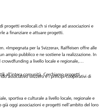
progetti eroilocali.ch si rivolge ad associazioni e
arle a finanziare e attuare progetti.
en. «Impegnata per la Svizzera», Raiffeisen offre alle
h un ampio pubblico e ne sostiene la realizzazione. In
 crowdfunding a livello locale e regionale,
tili all'intera comunità. Cerchiamo progetti
o associativo svizzero e i principi cooperativi di
le, sportiva e culturale a livello locale, regionale e
già oggi associazioni e progetti nell'ambito del loro