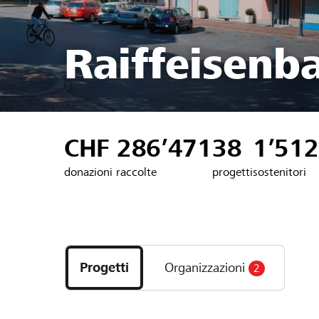
Raiffeisenb
CHF 286’471
38
1’512
donazioni raccolte
progetti
sostenitori
Scopri
i
Progetti
Organizzazioni
2
progetti
e
le