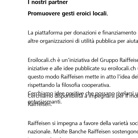
I nostri partner
Promuovere gesti eroici locali.
La piattaforma per donazioni e finanziamento di 
altre organizzazioni di utilità pubblica per aiut
Eroilocali.ch è un'iniziativa del Gruppo Raiffeis
iniziative e alle idee pubblicate su eroilocali.c
questo modo Raiffeisen mette in atto l'idea del
rispettando la filosofia cooperativa.
Cerchiamo idee positive che possano rivelarsi u
Cerchiamo disponibilità a impegnarsi per il mond
entusiasmanti.
Raiffeisen.
Raiffeisen si impegna a favore della varietà socia
nazionale. Molte Banche Raiffeisen sostengono 