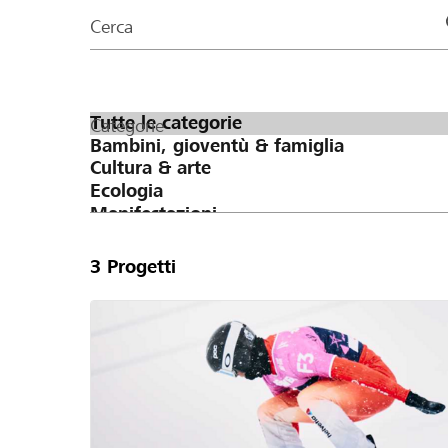
organizzazioni
Cerca
della
pagina
Categorie
3
Progetti