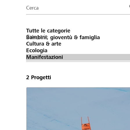
organizzazioni
Cerca
della
pagina
Categorie
2
Progetti