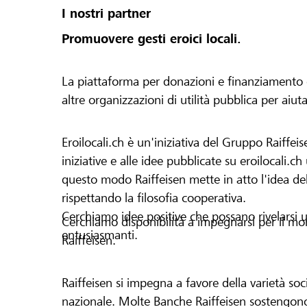
I nostri partner
Promuovere gesti eroici locali.
La piattaforma per donazioni e finanziamento di 
altre organizzazioni di utilità pubblica per aiut
Eroilocali.ch è un'iniziativa del Gruppo Raiffeis
iniziative e alle idee pubblicate su eroilocali.c
questo modo Raiffeisen mette in atto l'idea del
rispettando la filosofia cooperativa.
Cerchiamo idee positive che possano rivelarsi u
Cerchiamo disponibilità a impegnarsi per il mond
entusiasmanti.
Raiffeisen.
Raiffeisen si impegna a favore della varietà socia
nazionale. Molte Banche Raiffeisen sostengono 