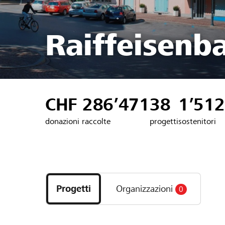
Raiffeisenb
CHF 286’471
38
1’512
donazioni raccolte
progetti
sostenitori
Scopri
i
Progetti
Organizzazioni
0
progetti
e
le