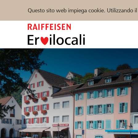
Questo sito web impiega cookie. Utilizzando il
Zum
Inhalt
springen
Sostenere
Aiuto & supporto
Partner
Trova progetti e organizzazioni
DE
FR
IT