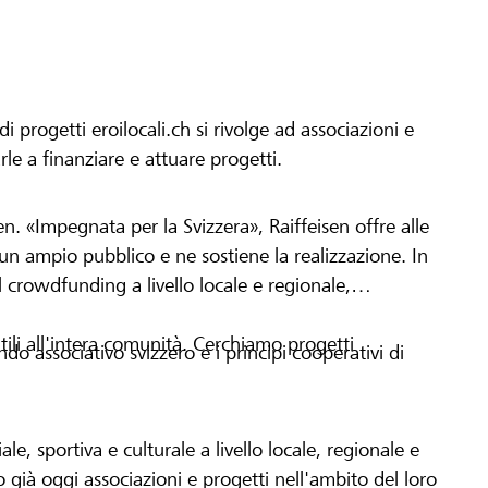
progetti eroilocali.ch si rivolge ad associazioni e
arle a finanziare e attuare progetti.
en. «Impegnata per la Svizzera», Raiffeisen offre alle
h un ampio pubblico e ne sostiene la realizzazione. In
 crowdfunding a livello locale e regionale,
tili all'intera comunità. Cerchiamo progetti
o associativo svizzero e i principi cooperativi di
le, sportiva e culturale a livello locale, regionale e
già oggi associazioni e progetti nell'ambito del loro