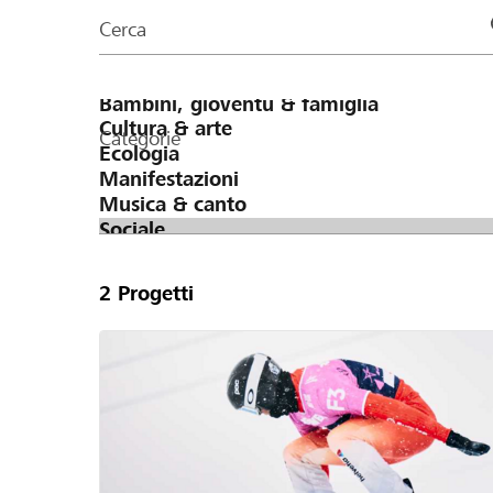
organizzazioni
Cerca
della
pagina
Categorie
2
Progetti