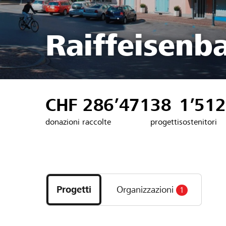
Raiffeisenb
CHF 286’471
38
1’512
donazioni raccolte
progetti
sostenitori
Scopri
i
Progetti
Organizzazioni
1
progetti
e
le