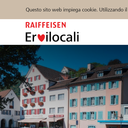
Questo sito web impiega cookie. Utilizzando il
Zum
Inhalt
springen
Sostenere
Aiuto & supporto
Partner
Trova progetti e organizzazioni
DE
FR
IT