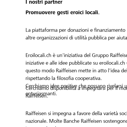
I nostri partner
Promuovere gesti eroici locali.
La piattaforma per donazioni e finanziamento di 
altre organizzazioni di utilità pubblica per aiut
Eroilocali.ch è un'iniziativa del Gruppo Raiffeis
iniziative e alle idee pubblicate su eroilocali.c
questo modo Raiffeisen mette in atto l'idea del
rispettando la filosofia cooperativa.
Cerchiamo idee positive che possano rivelarsi u
Cerchiamo disponibilità a impegnarsi per il mond
entusiasmanti.
Raiffeisen.
Raiffeisen si impegna a favore della varietà socia
nazionale. Molte Banche Raiffeisen sostengono 