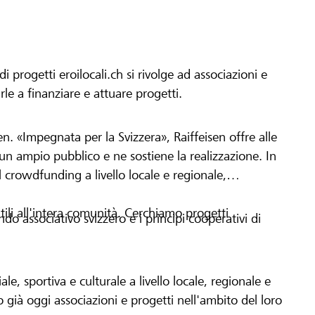
progetti eroilocali.ch si rivolge ad associazioni e
arle a finanziare e attuare progetti.
en. «Impegnata per la Svizzera», Raiffeisen offre alle
h un ampio pubblico e ne sostiene la realizzazione. In
 crowdfunding a livello locale e regionale,
tili all'intera comunità. Cerchiamo progetti
o associativo svizzero e i principi cooperativi di
le, sportiva e culturale a livello locale, regionale e
già oggi associazioni e progetti nell'ambito del loro