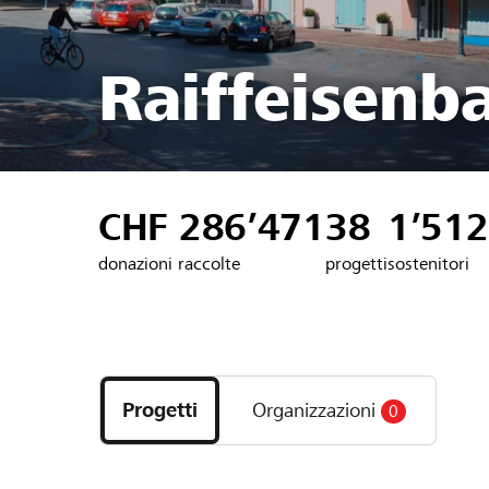
Raiffeisenb
CHF 286’471
38
1’512
donazioni raccolte
progetti
sostenitori
Scopri
i
Progetti
Organizzazioni
0
progetti
e
le