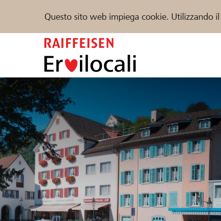
Questo sito web impiega cookie. Utilizzando il
Zum
Inhalt
springen
Sostenere
Aiuto & supporto
Partner
Trova progetti e organizzazioni
DE
FR
IT