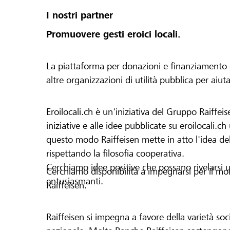
I nostri partner
Promuovere gesti eroici locali.
La piattaforma per donazioni e finanziamento di 
altre organizzazioni di utilità pubblica per aiut
Eroilocali.ch è un'iniziativa del Gruppo Raiffeis
iniziative e alle idee pubblicate su eroilocali.c
questo modo Raiffeisen mette in atto l'idea del
rispettando la filosofia cooperativa.
Cerchiamo idee positive che possano rivelarsi u
Cerchiamo disponibilità a impegnarsi per il mond
entusiasmanti.
Raiffeisen.
Raiffeisen si impegna a favore della varietà socia