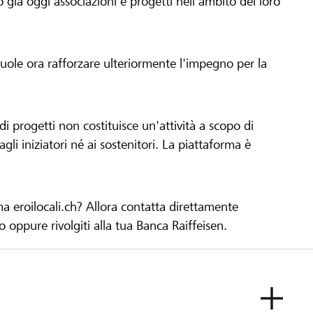
già oggi associazioni e progetti nell'ambito del loro
 vuole ora rafforzare ulteriormente l'impegno per la
 progetti non costituisce un'attività a scopo di
gli iniziatori né ai sostenitori. La piattaforma è
ma eroilocali.ch? Allora contatta direttamente
to oppure rivolgiti alla tua Banca Raiffeisen.