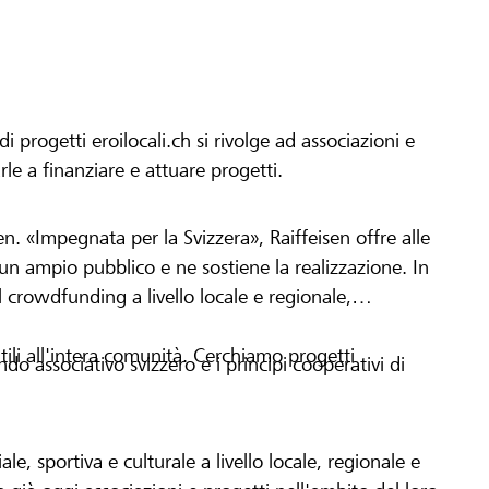
progetti eroilocali.ch si rivolge ad associazioni e
arle a finanziare e attuare progetti.
en. «Impegnata per la Svizzera», Raiffeisen offre alle
h un ampio pubblico e ne sostiene la realizzazione. In
 crowdfunding a livello locale e regionale,
tili all'intera comunità. Cerchiamo progetti
o associativo svizzero e i principi cooperativi di
le, sportiva e culturale a livello locale, regionale e