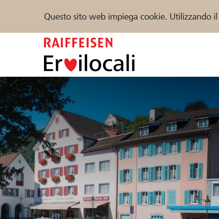
Questo sito web impiega cookie. Utilizzando il
Zum
Inhalt
springen
Sostenere
Aiuto & supporto
Partner
Trova progetti e organizzazioni
DE
FR
IT