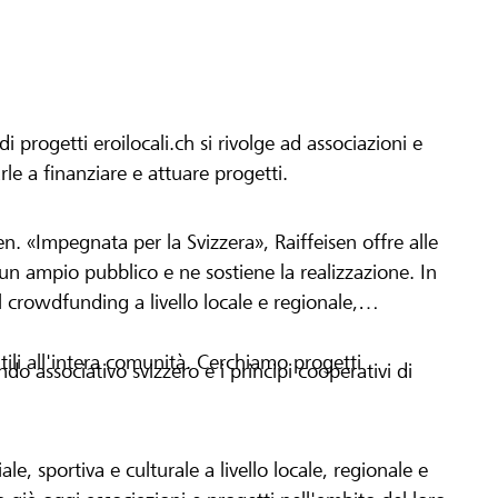
progetti eroilocali.ch si rivolge ad associazioni e
arle a finanziare e attuare progetti.
en. «Impegnata per la Svizzera», Raiffeisen offre alle
h un ampio pubblico e ne sostiene la realizzazione. In
 crowdfunding a livello locale e regionale,
tili all'intera comunità. Cerchiamo progetti
o associativo svizzero e i principi cooperativi di
le, sportiva e culturale a livello locale, regionale e