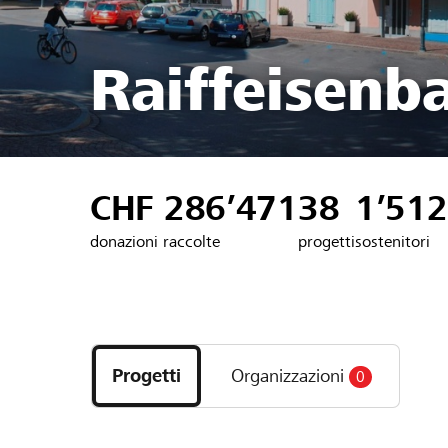
Raiffeisenb
CHF 286’471
38
1’512
donazioni raccolte
progetti
sostenitori
Scopri
i
Progetti
Organizzazioni
0
progetti
e
le