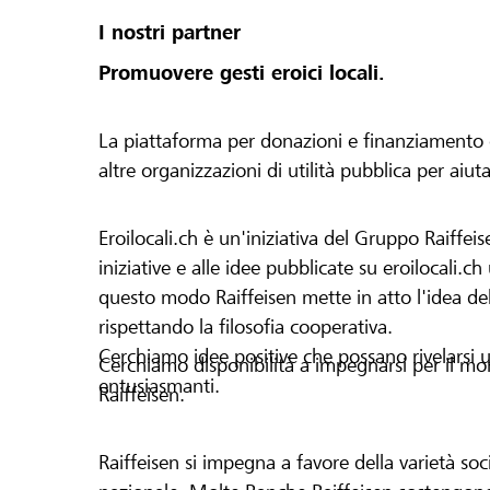
I nostri partner
Promuovere gesti eroici locali.
La piattaforma per donazioni e finanziamento di 
altre organizzazioni di utilità pubblica per aiut
Eroilocali.ch è un'iniziativa del Gruppo Raiffeis
iniziative e alle idee pubblicate su eroilocali.c
questo modo Raiffeisen mette in atto l'idea del
rispettando la filosofia cooperativa.
Cerchiamo idee positive che possano rivelarsi u
Cerchiamo disponibilità a impegnarsi per il mond
entusiasmanti.
Raiffeisen.
Raiffeisen si impegna a favore della varietà socia