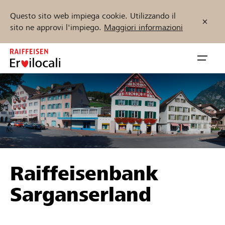
Questo sito web impiega cookie. Utilizzando il
sito ne approvi l'impiego.
Maggiori informazioni
Zum
Inhalt
Navig
springen
öffnen
Inizia ora
Trova progetti e organizzazioni
Raiffeisenbank
Sostenere
Sarganserland
Aiuto & supporto