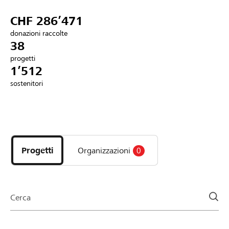
Partner / Banche Raiffeisen
CHF 286’471
donazioni raccolte
38
progetti
Collegarsi
1’512
sostenitori
Registrazione
Scopri
DE
FR
IT
i
progetti
Progetti
Organizzazioni
0
e
le
organizzazioni
della
Cerca
pagina