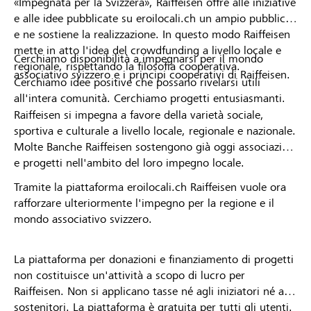
«Impegnata per la Svizzera», Raiffeisen offre alle iniziative
e alle idee pubblicate su eroilocali.ch un ampio pubblico
e ne sostiene la realizzazione. In questo modo Raiffeisen
mette in atto l'idea del crowdfunding a livello locale e
Cerchiamo disponibilità a impegnarsi per il mondo
regionale, rispettando la filosofia cooperativa.
associativo svizzero e i principi cooperativi di Raiffeisen.
Cerchiamo idee positive che possano rivelarsi utili
all'intera comunità. Cerchiamo progetti entusiasmanti.
Raiffeisen si impegna a favore della varietà sociale,
sportiva e culturale a livello locale, regionale e nazionale.
Molte Banche Raiffeisen sostengono già oggi associazioni
e progetti nell'ambito del loro impegno locale.
Tramite la piattaforma eroilocali.ch Raiffeisen vuole ora
rafforzare ulteriormente l'impegno per la regione e il
mondo associativo svizzero.
La piattaforma per donazioni e finanziamento di progetti
non costituisce un'attività a scopo di lucro per
Raiffeisen. Non si applicano tasse né agli iniziatori né ai
sostenitori. La piattaforma è gratuita per tutti gli utenti.