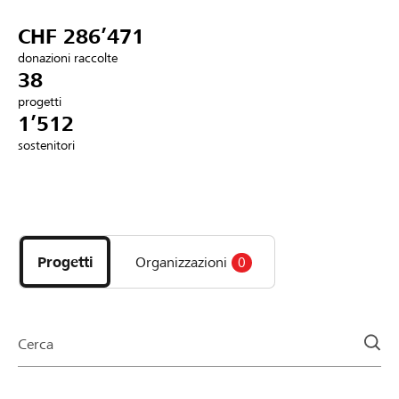
Partner / Banche Raiffeisen
CHF 286’471
donazioni raccolte
38
progetti
Collegarsi
1’512
sostenitori
Registrazione
Scopri
DE
FR
IT
i
progetti
Progetti
Organizzazioni
0
e
le
organizzazioni
della
Cerca
pagina