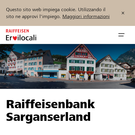
Questo sito web impiega cookie. Utilizzando il
sito ne approvi l'impiego.
Maggiori informazioni
Zum
Inhalt
Navig
springen
öffnen
Inizia ora
Trova progetti e organizzazioni
Raiffeisenbank
Sostenere
Sarganserland
Aiuto & supporto