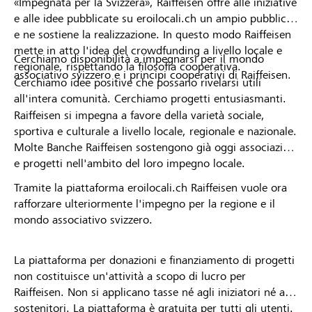
«Impegnata per la Svizzera», Raiffeisen offre alle iniziative
e alle idee pubblicate su eroilocali.ch un ampio pubblico
e ne sostiene la realizzazione. In questo modo Raiffeisen
mette in atto l'idea del crowdfunding a livello locale e
Cerchiamo disponibilità a impegnarsi per il mondo
regionale, rispettando la filosofia cooperativa.
associativo svizzero e i principi cooperativi di Raiffeisen.
Cerchiamo idee positive che possano rivelarsi utili
all'intera comunità. Cerchiamo progetti entusiasmanti.
Raiffeisen si impegna a favore della varietà sociale,
sportiva e culturale a livello locale, regionale e nazionale.
Molte Banche Raiffeisen sostengono già oggi associazioni
e progetti nell'ambito del loro impegno locale.
Tramite la piattaforma eroilocali.ch Raiffeisen vuole ora
rafforzare ulteriormente l'impegno per la regione e il
mondo associativo svizzero.
La piattaforma per donazioni e finanziamento di progetti
non costituisce un'attività a scopo di lucro per
Raiffeisen. Non si applicano tasse né agli iniziatori né ai
sostenitori. La piattaforma è gratuita per tutti gli utenti.