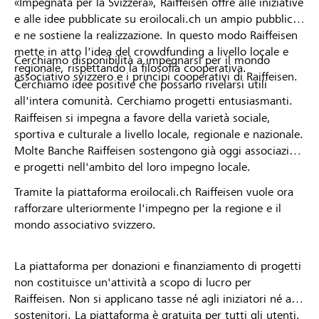
«Impegnata per la Svizzera», Raiffeisen offre alle iniziative
e alle idee pubblicate su eroilocali.ch un ampio pubblico
e ne sostiene la realizzazione. In questo modo Raiffeisen
mette in atto l'idea del crowdfunding a livello locale e
Cerchiamo disponibilità a impegnarsi per il mondo
regionale, rispettando la filosofia cooperativa.
associativo svizzero e i principi cooperativi di Raiffeisen.
Cerchiamo idee positive che possano rivelarsi utili
all'intera comunità. Cerchiamo progetti entusiasmanti.
Raiffeisen si impegna a favore della varietà sociale,
sportiva e culturale a livello locale, regionale e nazionale.
Molte Banche Raiffeisen sostengono già oggi associazioni
e progetti nell'ambito del loro impegno locale.
Tramite la piattaforma eroilocali.ch Raiffeisen vuole ora
rafforzare ulteriormente l'impegno per la regione e il
mondo associativo svizzero.
La piattaforma per donazioni e finanziamento di progetti
non costituisce un'attività a scopo di lucro per
Raiffeisen. Non si applicano tasse né agli iniziatori né ai
sostenitori. La piattaforma è gratuita per tutti gli utenti.