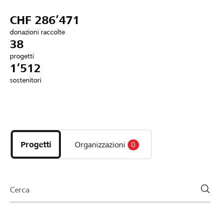
Partner / Banche Raiffeisen
CHF 286’471
donazioni raccolte
38
progetti
Collegarsi
1’512
sostenitori
Registrazione
Scopri
DE
FR
IT
i
progetti
Progetti
Organizzazioni
0
e
le
organizzazioni
della
Cerca
pagina