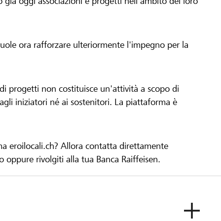
già oggi associazioni e progetti nell'ambito del loro
 vuole ora rafforzare ulteriormente l'impegno per la
 progetti non costituisce un'attività a scopo di
gli iniziatori né ai sostenitori. La piattaforma è
ma eroilocali.ch? Allora contatta direttamente
to oppure rivolgiti alla tua Banca Raiffeisen.