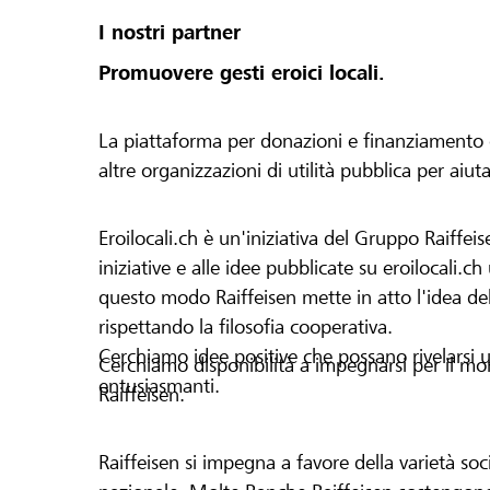
I nostri partner
Promuovere gesti eroici locali.
La piattaforma per donazioni e finanziamento di 
altre organizzazioni di utilità pubblica per aiut
Eroilocali.ch è un'iniziativa del Gruppo Raiffeis
iniziative e alle idee pubblicate su eroilocali.c
questo modo Raiffeisen mette in atto l'idea del
rispettando la filosofia cooperativa.
Cerchiamo idee positive che possano rivelarsi u
Cerchiamo disponibilità a impegnarsi per il mond
entusiasmanti.
Raiffeisen.
Raiffeisen si impegna a favore della varietà socia