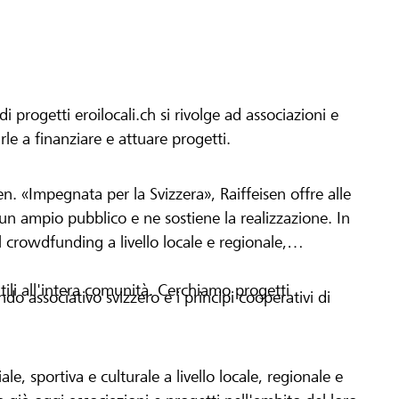
progetti eroilocali.ch si rivolge ad associazioni e
arle a finanziare e attuare progetti.
en. «Impegnata per la Svizzera», Raiffeisen offre alle
h un ampio pubblico e ne sostiene la realizzazione. In
 crowdfunding a livello locale e regionale,
tili all'intera comunità. Cerchiamo progetti
o associativo svizzero e i principi cooperativi di
le, sportiva e culturale a livello locale, regionale e