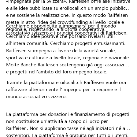
«Impegnata per la Svizzera», Raiffeisen offre alle iniziative
e alle idee pubblicate su eroilocali.ch un ampio pubblico
e ne sostiene la realizzazione. In questo modo Raiffeisen
mette in atto l'idea del crowdfunding a livello locale e
Cerchiamo disponibilità a impegnarsi per il mondo
regionale, rispettando la filosofia cooperativa.
associativo svizzero e i principi cooperativi di Raiffeisen.
Cerchiamo idee positive che possano rivelarsi utili
all'intera comunità. Cerchiamo progetti entusiasmanti.
Raiffeisen si impegna a favore della varietà sociale,
sportiva e culturale a livello locale, regionale e nazionale.
Molte Banche Raiffeisen sostengono già oggi associazioni
e progetti nell'ambito del loro impegno locale.
Tramite la piattaforma eroilocali.ch Raiffeisen vuole ora
rafforzare ulteriormente l'impegno per la regione e il
mondo associativo svizzero.
La piattaforma per donazioni e finanziamento di progetti
non costituisce un'attività a scopo di lucro per
Raiffeisen. Non si applicano tasse né agli iniziatori né ai
sostenitori. La piattaforma è gratuita per tutti gli utenti.