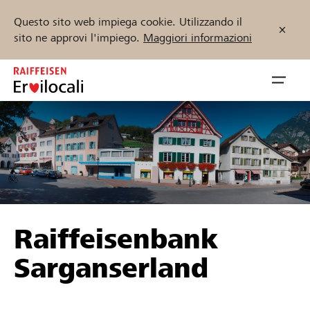
Questo sito web impiega cookie. Utilizzando il
sito ne approvi l'impiego.
Maggiori informazioni
Zum
Inhalt
Navig
springen
öffnen
Inizia ora
Trova progetti e organizzazioni
Raiffeisenbank
Sostenere
Sarganserland
Aiuto & supporto