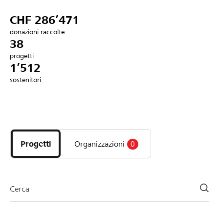
Partner / Banche Raiffeisen
CHF 286’471
donazioni raccolte
38
progetti
Collegarsi
1’512
sostenitori
Registrazione
Scopri
DE
FR
IT
i
progetti
Progetti
Organizzazioni
0
e
le
organizzazioni
della
Cerca
pagina