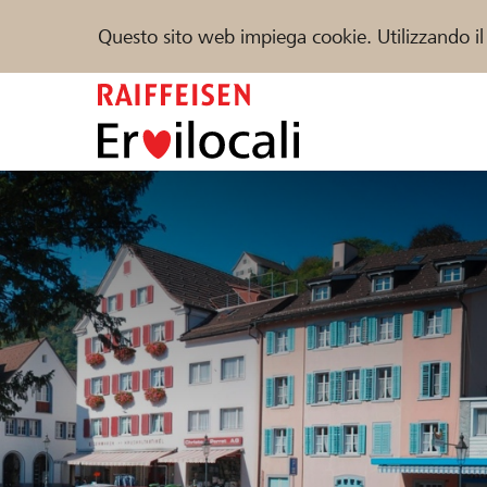
Questo sito web impiega cookie. Utilizzando il
Zum
Inhalt
springen
Sostenere
Aiuto & supporto
Partner
Trova progetti e organizzazioni
DE
FR
IT