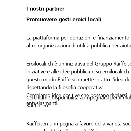
I nostri partner
Promuovere gesti eroici locali.
La piattaforma per donazioni e finanziamento di 
altre organizzazioni di utilità pubblica per aiut
Eroilocali.ch è un'iniziativa del Gruppo Raiffeis
iniziative e alle idee pubblicate su eroilocali.c
questo modo Raiffeisen mette in atto l'idea del
rispettando la filosofia cooperativa.
Cerchiamo idee positive che possano rivelarsi u
Cerchiamo disponibilità a impegnarsi per il mond
entusiasmanti.
Raiffeisen.
Raiffeisen si impegna a favore della varietà socia