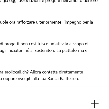
già oggi associazioni e progetti nell'ambito del loro
 vuole ora rafforzare ulteriormente l'impegno per la
 progetti non costituisce un'attività a scopo di
gli iniziatori né ai sostenitori. La piattaforma è
ma eroilocali.ch? Allora contatta direttamente
to oppure rivolgiti alla tua Banca Raiffeisen.