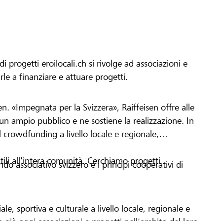
progetti eroilocali.ch si rivolge ad associazioni e
arle a finanziare e attuare progetti.
en. «Impegnata per la Svizzera», Raiffeisen offre alle
h un ampio pubblico e ne sostiene la realizzazione. In
 crowdfunding a livello locale e regionale,
tili all'intera comunità. Cerchiamo progetti
o associativo svizzero e i principi cooperativi di
le, sportiva e culturale a livello locale, regionale e