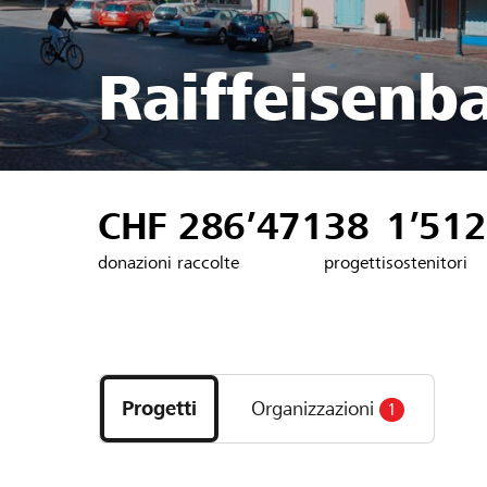
Raiffeisenb
CHF 286’471
38
1’512
donazioni raccolte
progetti
sostenitori
Scopri
i
Progetti
Organizzazioni
1
progetti
e
le