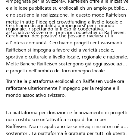
«Impegnata per la Svizzera», Raiffeisen offre alle iniziative
e alle idee pubblicate su eroilocali.ch un ampio pubblico
e ne sostiene la realizzazione. In questo modo Raiffeisen
mette in atto l'idea del crowdfunding a livello locale e
Cerchiamo disponibilità a impegnarsi per il mondo
regionale, rispettando la filosofia cooperativa.
associativo svizzero e i principi cooperativi di Raiffeisen.
Cerchiamo idee positive che possano rivelarsi utili
all'intera comunità. Cerchiamo progetti entusiasmanti.
Raiffeisen si impegna a favore della varietà sociale,
sportiva e culturale a livello locale, regionale e nazionale.
Molte Banche Raiffeisen sostengono già oggi associazioni
e progetti nell'ambito del loro impegno locale.
Tramite la piattaforma eroilocali.ch Raiffeisen vuole ora
rafforzare ulteriormente l'impegno per la regione e il
mondo associativo svizzero.
La piattaforma per donazioni e finanziamento di progetti
non costituisce un'attività a scopo di lucro per
Raiffeisen. Non si applicano tasse né agli iniziatori né ai
sostenitori. La piattaforma è gratuita per tutti gli utenti.