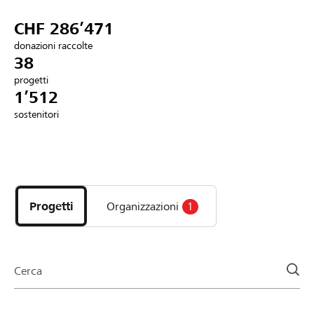
Partner / Banche Raiffeisen
CHF 286’471
donazioni raccolte
38
progetti
Collegarsi
1’512
sostenitori
Registrazione
Scopri
DE
FR
IT
i
progetti
Progetti
Organizzazioni
1
e
le
organizzazioni
della
Cerca
pagina