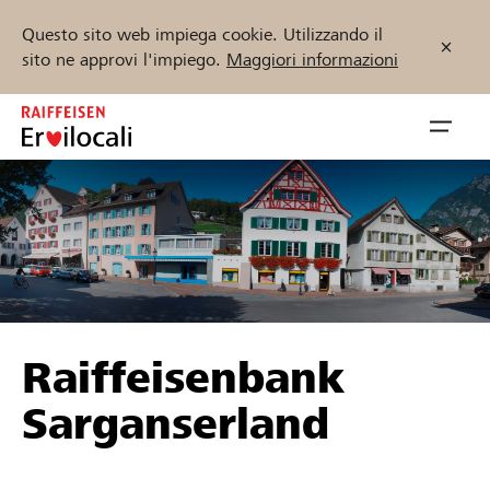
Questo sito web impiega cookie. Utilizzando il
sito ne approvi l'impiego.
Maggiori informazioni
Zum
Inhalt
Navig
springen
öffnen
Inizia ora
Trova progetti e organizzazioni
Raiffeisenbank
Sostenere
Sarganserland
Aiuto & supporto