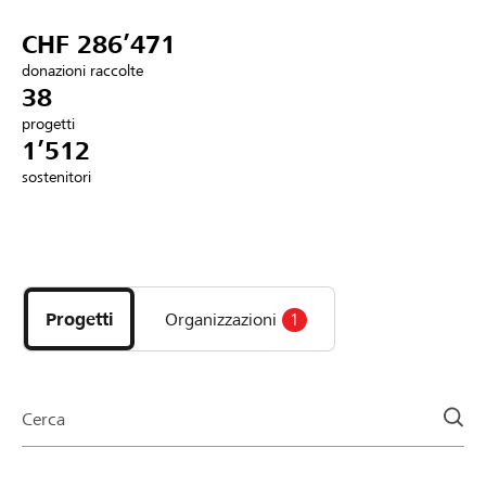
Partner / Banche Raiffeisen
CHF 286’471
donazioni raccolte
38
progetti
Collegarsi
1’512
sostenitori
Registrazione
Scopri
DE
FR
IT
i
progetti
Progetti
Organizzazioni
1
e
le
organizzazioni
della
Cerca
pagina