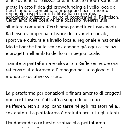
e ne sostiene la realizzazione. In questo modo Raiffeisen
mette in atto l'idea del crowdfunding a livello locale e
Cerchiamo disponibilità a impegnarsi per il mondo
regionale, rispettando la filosofia cooperativa.
associativo svizzero e i principi cooperativi di Raiffeisen.
Cerchiamo idee positive che possano rivelarsi utili
all'intera comunità. Cerchiamo progetti entusiasmanti.
Raiffeisen si impegna a favore della varietà sociale,
sportiva e culturale a livello locale, regionale e nazionale.
Molte Banche Raiffeisen sostengono già oggi associazioni
e progetti nell'ambito del loro impegno locale.
Tramite la piattaforma eroilocali.ch Raiffeisen vuole ora
rafforzare ulteriormente l'impegno per la regione e il
mondo associativo svizzero.
La piattaforma per donazioni e finanziamento di progetti
non costituisce un'attività a scopo di lucro per
Raiffeisen. Non si applicano tasse né agli iniziatori né ai
sostenitori. La piattaforma è gratuita per tutti gli utenti.
Hai domande o richieste relative alla piattaforma