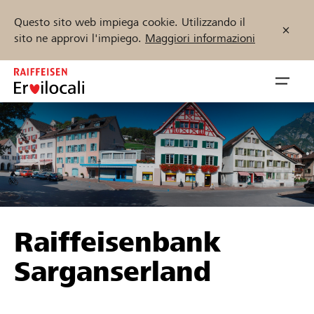
Questo sito web impiega cookie. Utilizzando il
sito ne approvi l'impiego.
Maggiori informazioni
Zum
Inhalt
Navig
springen
öffnen
Inizia ora
Trova progetti e organizzazioni
Raiffeisenbank
Sostenere
Sarganserland
Aiuto & supporto