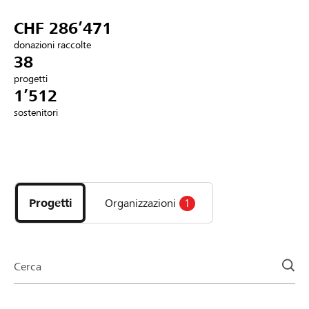
Partner / Banche Raiffeisen
CHF 286’471
donazioni raccolte
38
progetti
Collegarsi
1’512
sostenitori
Registrazione
Scopri
DE
FR
IT
i
progetti
Progetti
Organizzazioni
1
e
le
organizzazioni
della
Cerca
pagina