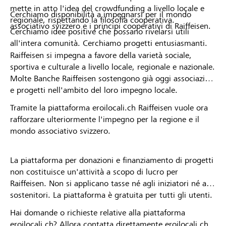
mette in atto l'idea del crowdfunding a livello locale e
Cerchiamo disponibilità a impegnarsi per il mondo
regionale, rispettando la filosofia cooperativa.
associativo svizzero e i principi cooperativi di Raiffeisen.
Cerchiamo idee positive che possano rivelarsi utili
all'intera comunità. Cerchiamo progetti entusiasmanti.
Raiffeisen si impegna a favore della varietà sociale,
sportiva e culturale a livello locale, regionale e nazionale.
Molte Banche Raiffeisen sostengono già oggi associazioni
e progetti nell'ambito del loro impegno locale.
Tramite la piattaforma eroilocali.ch Raiffeisen vuole ora
rafforzare ulteriormente l'impegno per la regione e il
mondo associativo svizzero.
La piattaforma per donazioni e finanziamento di progetti
non costituisce un'attività a scopo di lucro per
Raiffeisen. Non si applicano tasse né agli iniziatori né ai
sostenitori. La piattaforma è gratuita per tutti gli utenti.
Hai domande o richieste relative alla piattaforma
eroilocali.ch? Allora contatta direttamente eroilocali.ch