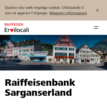
Questo sito web impiega cookie. Utilizzando il
sito ne approvi l'impiego.
Maggiori informazioni
Zum
Inhalt
Navig
springen
öffnen
Inizia ora
Trova progetti e organizzazioni
Raiffeisenbank
Sostenere
Sarganserland
Aiuto & supporto