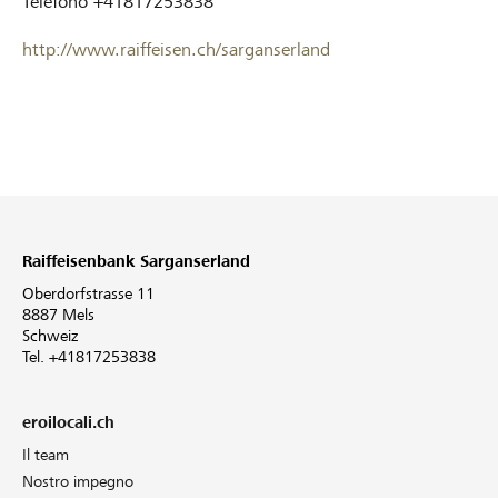
Telefono
+41817253838
http://www.raiffeisen.ch/sarganserland
Raiffeisenbank Sarganserland
Oberdorfstrasse 11
8887 Mels
Schweiz
Tel. +41817253838
eroilocali.ch
Il team
Nostro impegno