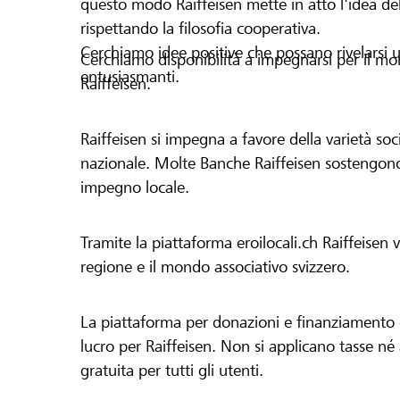
questo modo Raiffeisen mette in atto l'idea del
rispettando la filosofia cooperativa.
Cerchiamo idee positive che possano rivelarsi u
Cerchiamo disponibilità a impegnarsi per il mond
entusiasmanti.
Raiffeisen.
Raiffeisen si impegna a favore della varietà socia
nazionale. Molte Banche Raiffeisen sostengono 
impegno locale.
Tramite la piattaforma eroilocali.ch Raiffeisen
regione e il mondo associativo svizzero.
La piattaforma per donazioni e finanziamento di
lucro per Raiffeisen. Non si applicano tasse né a
gratuita per tutti gli utenti.