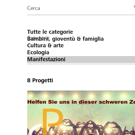
organizzazioni
Cerca
della
pagina
Categorie
8
Progetti