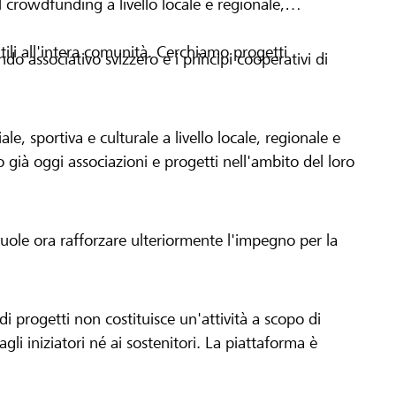
 crowdfunding a livello locale e regionale,
tili all'intera comunità. Cerchiamo progetti
o associativo svizzero e i principi cooperativi di
le, sportiva e culturale a livello locale, regionale e
già oggi associazioni e progetti nell'ambito del loro
 vuole ora rafforzare ulteriormente l'impegno per la
 progetti non costituisce un'attività a scopo di
gli iniziatori né ai sostenitori. La piattaforma è