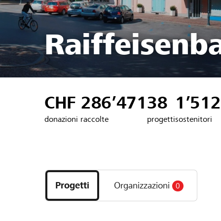
Raiffeisenb
CHF 286’471
38
1’512
donazioni raccolte
progetti
sostenitori
Scopri
i
Progetti
Organizzazioni
0
progetti
e
le