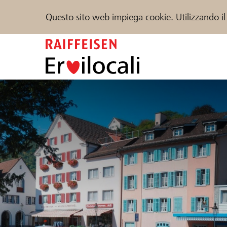
Questo sito web impiega cookie. Utilizzando il
Zum
Inhalt
springen
Sostenere
Aiuto & supporto
Partner
Trova progetti e organizzazioni
DE
FR
IT