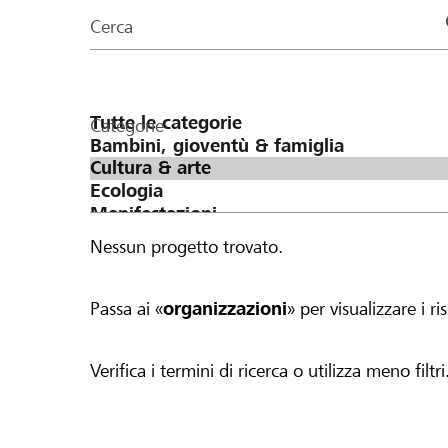
organizzazioni
Cerca
della
pagina
Categorie
Nessun progetto trovato.
Passa ai «
organizzazioni
» per visualizzare i ris
Verifica i termini di ricerca o utilizza meno filtri