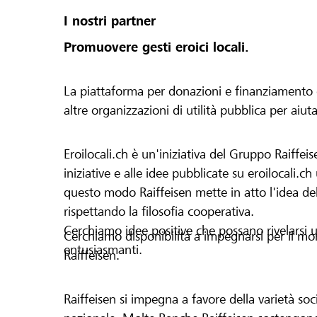
I nostri partner
Promuovere gesti eroici locali.
La piattaforma per donazioni e finanziamento di 
altre organizzazioni di utilità pubblica per aiut
Eroilocali.ch è un'iniziativa del Gruppo Raiffeis
iniziative e alle idee pubblicate su eroilocali.c
questo modo Raiffeisen mette in atto l'idea del
rispettando la filosofia cooperativa.
Cerchiamo idee positive che possano rivelarsi u
Cerchiamo disponibilità a impegnarsi per il mond
entusiasmanti.
Raiffeisen.
Raiffeisen si impegna a favore della varietà socia