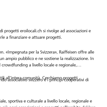
progetti eroilocali.ch si rivolge ad associazioni e
arle a finanziare e attuare progetti.
en. «Impegnata per la Svizzera», Raiffeisen offre alle
h un ampio pubblico e ne sostiene la realizzazione. In
 crowdfunding a livello locale e regionale,
tili all'intera comunità. Cerchiamo progetti
o associativo svizzero e i principi cooperativi di
le, sportiva e culturale a livello locale, regionale e