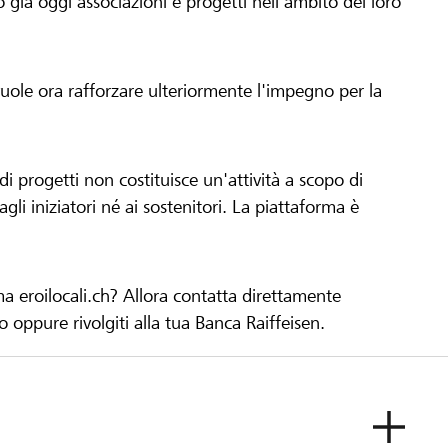
già oggi associazioni e progetti nell'ambito del loro
 vuole ora rafforzare ulteriormente l'impegno per la
 progetti non costituisce un'attività a scopo di
gli iniziatori né ai sostenitori. La piattaforma è
ma eroilocali.ch? Allora contatta direttamente
to oppure rivolgiti alla tua Banca Raiffeisen.