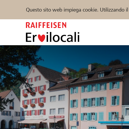
Questo sito web impiega cookie. Utilizzando il
Zum
Inhalt
springen
Sostenere
Aiuto & supporto
Partner
Trova progetti e organizzazioni
DE
FR
IT