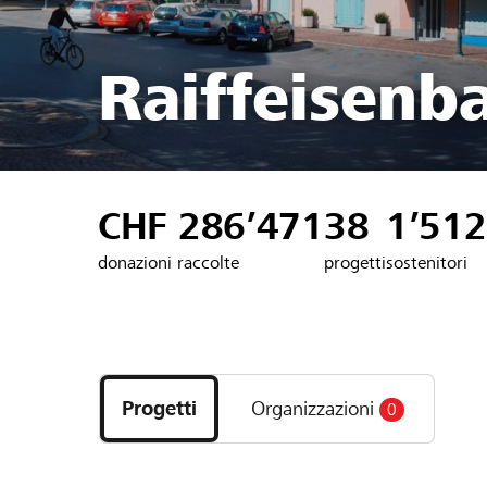
Raiffeisenb
CHF 286’471
38
1’512
donazioni raccolte
progetti
sostenitori
Scopri
i
Progetti
Organizzazioni
0
progetti
e
le