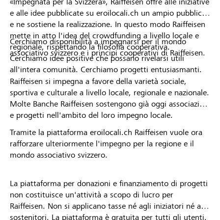
«Impegnata per la Svizzera», Raiffeisen offre alle iniziative
e alle idee pubblicate su eroilocali.ch un ampio pubblico
e ne sostiene la realizzazione. In questo modo Raiffeisen
mette in atto l'idea del crowdfunding a livello locale e
Cerchiamo disponibilità a impegnarsi per il mondo
regionale, rispettando la filosofia cooperativa.
associativo svizzero e i principi cooperativi di Raiffeisen.
Cerchiamo idee positive che possano rivelarsi utili
all'intera comunità. Cerchiamo progetti entusiasmanti.
Raiffeisen si impegna a favore della varietà sociale,
sportiva e culturale a livello locale, regionale e nazionale.
Molte Banche Raiffeisen sostengono già oggi associazioni
e progetti nell'ambito del loro impegno locale.
Tramite la piattaforma eroilocali.ch Raiffeisen vuole ora
rafforzare ulteriormente l'impegno per la regione e il
mondo associativo svizzero.
La piattaforma per donazioni e finanziamento di progetti
non costituisce un'attività a scopo di lucro per
Raiffeisen. Non si applicano tasse né agli iniziatori né ai
sostenitori. La piattaforma è gratuita per tutti gli utenti.