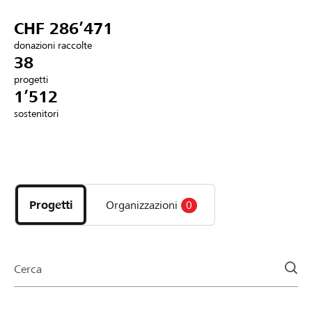
Partner / Banche Raiffeisen
CHF 286’471
donazioni raccolte
38
progetti
Collegarsi
1’512
sostenitori
Registrazione
Scopri
DE
FR
IT
i
progetti
Progetti
Organizzazioni
0
e
le
organizzazioni
della
Cerca
pagina