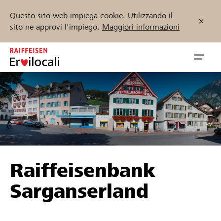
Questo sito web impiega cookie. Utilizzando il
sito ne approvi l'impiego.
Maggiori informazioni
Zum
Inhalt
Navig
springen
öffnen
Inizia ora
Trova progetti e organizzazioni
Raiffeisenbank
Sostenere
Sarganserland
Aiuto & supporto