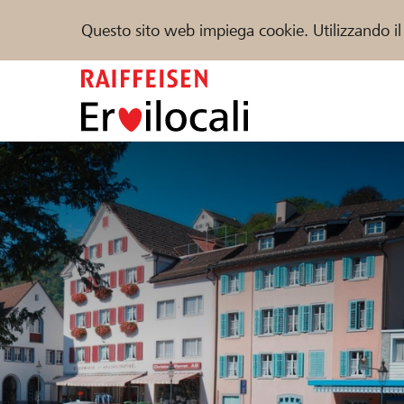
Questo sito web impiega cookie. Utilizzando il
Zum
Inhalt
springen
Sostenere
Aiuto & supporto
Partner
Trova progetti e organizzazioni
DE
FR
IT