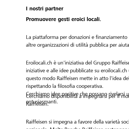
I nostri partner
Promuovere gesti eroici locali.
La piattaforma per donazioni e finanziamento di 
altre organizzazioni di utilità pubblica per aiut
Eroilocali.ch è un'iniziativa del Gruppo Raiffeis
iniziative e alle idee pubblicate su eroilocali.c
questo modo Raiffeisen mette in atto l'idea del
rispettando la filosofia cooperativa.
Cerchiamo idee positive che possano rivelarsi u
Cerchiamo disponibilità a impegnarsi per il mond
entusiasmanti.
Raiffeisen.
Raiffeisen si impegna a favore della varietà socia