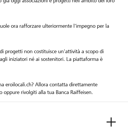
già oggi associazioni e progetti nell'ambito del loro
 vuole ora rafforzare ulteriormente l'impegno per la
 progetti non costituisce un'attività a scopo di
gli iniziatori né ai sostenitori. La piattaforma è
ma eroilocali.ch? Allora contatta direttamente
to oppure rivolgiti alla tua Banca Raiffeisen.