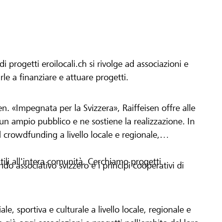
progetti eroilocali.ch si rivolge ad associazioni e
arle a finanziare e attuare progetti.
en. «Impegnata per la Svizzera», Raiffeisen offre alle
h un ampio pubblico e ne sostiene la realizzazione. In
 crowdfunding a livello locale e regionale,
tili all'intera comunità. Cerchiamo progetti
o associativo svizzero e i principi cooperativi di
le, sportiva e culturale a livello locale, regionale e