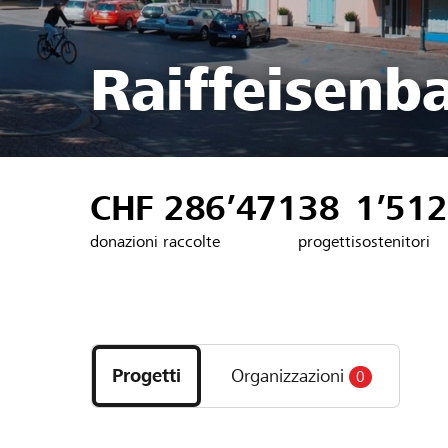
Raiffeisenb
CHF 286’471
38
1’512
donazioni raccolte
progetti
sostenitori
Scopri
i
Progetti
Organizzazioni
0
progetti
e
le