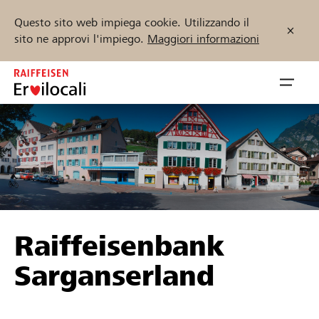
Questo sito web impiega cookie. Utilizzando il
sito ne approvi l'impiego.
Maggiori informazioni
Zum
Inhalt
Navig
springen
öffnen
Inizia ora
Trova progetti e organizzazioni
Raiffeisenbank
Sostenere
Sarganserland
Aiuto & supporto