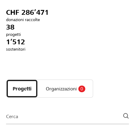
Partner / Banche Raiffeisen
CHF 286’471
donazioni raccolte
38
progetti
Collegarsi
1’512
sostenitori
Registrazione
Scopri
DE
FR
IT
i
progetti
Progetti
Organizzazioni
0
e
le
organizzazioni
della
Cerca
pagina