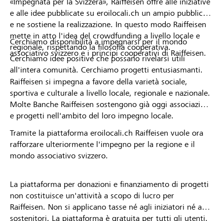
«Impegnata per la Svizzera», Raiffeisen offre alle iniziative
e alle idee pubblicate su eroilocali.ch un ampio pubblico
e ne sostiene la realizzazione. In questo modo Raiffeisen
mette in atto l'idea del crowdfunding a livello locale e
Cerchiamo disponibilità a impegnarsi per il mondo
regionale, rispettando la filosofia cooperativa.
associativo svizzero e i principi cooperativi di Raiffeisen.
Cerchiamo idee positive che possano rivelarsi utili
all'intera comunità. Cerchiamo progetti entusiasmanti.
Raiffeisen si impegna a favore della varietà sociale,
sportiva e culturale a livello locale, regionale e nazionale.
Molte Banche Raiffeisen sostengono già oggi associazioni
e progetti nell'ambito del loro impegno locale.
Tramite la piattaforma eroilocali.ch Raiffeisen vuole ora
rafforzare ulteriormente l'impegno per la regione e il
mondo associativo svizzero.
La piattaforma per donazioni e finanziamento di progetti
non costituisce un'attività a scopo di lucro per
Raiffeisen. Non si applicano tasse né agli iniziatori né ai
sostenitori. La piattaforma è gratuita per tutti gli utenti.