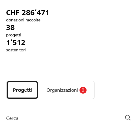
Partner / Banche Raiffeisen
CHF 286’471
donazioni raccolte
38
progetti
Collegarsi
1’512
sostenitori
Registrazione
Scopri
DE
FR
IT
i
progetti
Progetti
Organizzazioni
0
e
le
organizzazioni
della
Cerca
pagina