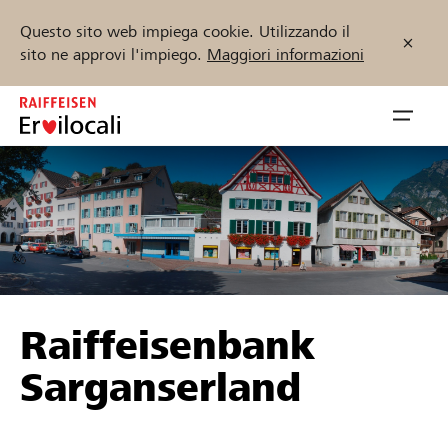
Questo sito web impiega cookie. Utilizzando il
sito ne approvi l'impiego.
Maggiori informazioni
Zum
Inhalt
Navig
springen
öffnen
Inizia ora
Trova progetti e organizzazioni
Raiffeisenbank
Sostenere
Sarganserland
Aiuto & supporto