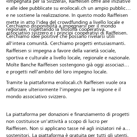
«Impegnata per la Svizzera», Raiffeisen offre alle iniziative
e alle idee pubblicate su eroilocali.ch un ampio pubblico
e ne sostiene la realizzazione. In questo modo Raiffeisen
mette in atto l'idea del crowdfunding a livello locale e
Cerchiamo disponibilità a impegnarsi per il mondo
regionale, rispettando la filosofia cooperativa.
associativo svizzero e i principi cooperativi di Raiffeisen.
Cerchiamo idee positive che possano rivelarsi utili
all'intera comunità. Cerchiamo progetti entusiasmanti.
Raiffeisen si impegna a favore della varietà sociale,
sportiva e culturale a livello locale, regionale e nazionale.
Molte Banche Raiffeisen sostengono già oggi associazioni
e progetti nell'ambito del loro impegno locale.
Tramite la piattaforma eroilocali.ch Raiffeisen vuole ora
rafforzare ulteriormente l'impegno per la regione e il
mondo associativo svizzero.
La piattaforma per donazioni e finanziamento di progetti
non costituisce un'attività a scopo di lucro per
Raiffeisen. Non si applicano tasse né agli iniziatori né ai
sostenitori. La piattaforma è gratuita per tutti gli utenti.