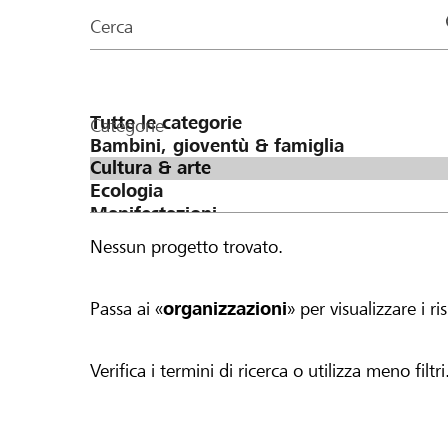
organizzazioni
Cerca
della
pagina
Categorie
Nessun progetto trovato.
Passa ai «
organizzazioni
» per visualizzare i ris
Verifica i termini di ricerca o utilizza meno filtri