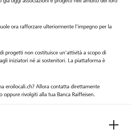
già oggi associazioni e progetti nell'ambito del loro
 vuole ora rafforzare ulteriormente l'impegno per la
 progetti non costituisce un'attività a scopo di
gli iniziatori né ai sostenitori. La piattaforma è
ma eroilocali.ch? Allora contatta direttamente
to oppure rivolgiti alla tua Banca Raiffeisen.