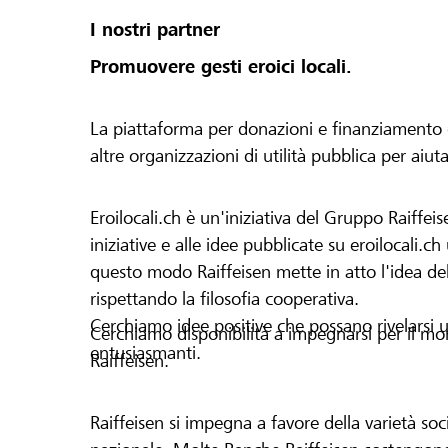
I nostri partner
Promuovere gesti eroici locali.
La piattaforma per donazioni e finanziamento di 
altre organizzazioni di utilità pubblica per aiut
Eroilocali.ch è un'iniziativa del Gruppo Raiffeis
iniziative e alle idee pubblicate su eroilocali.c
questo modo Raiffeisen mette in atto l'idea del
rispettando la filosofia cooperativa.
Cerchiamo idee positive che possano rivelarsi u
Cerchiamo disponibilità a impegnarsi per il mond
entusiasmanti.
Raiffeisen.
Raiffeisen si impegna a favore della varietà socia