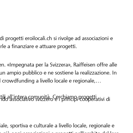
progetti eroilocali.ch si rivolge ad associazioni e
arle a finanziare e attuare progetti.
en. «Impegnata per la Svizzera», Raiffeisen offre alle
h un ampio pubblico e ne sostiene la realizzazione. In
 crowdfunding a livello locale e regionale,
tili all'intera comunità. Cerchiamo progetti
o associativo svizzero e i principi cooperativi di
le, sportiva e culturale a livello locale, regionale e