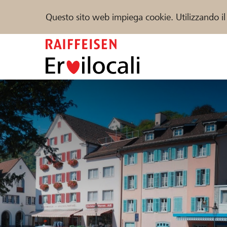
Questo sito web impiega cookie. Utilizzando il
Zum
Inhalt
springen
Sostenere
Aiuto & supporto
Partner
Trova progetti e organizzazioni
DE
FR
IT