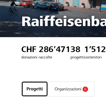
Raiffeisenb
CHF 286’471
38
1’512
donazioni raccolte
progetti
sostenitori
Scopri
i
Progetti
Organizzazioni
0
progetti
e
le