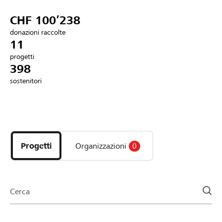
Partner / Banche Raiffeisen
CHF 100’238
donazioni raccolte
11
progetti
Collegarsi
398
sostenitori
Registrazione
Scopri
DE
FR
IT
i
progetti
Progetti
Organizzazioni
0
e
le
organizzazioni
della
Cerca
pagina