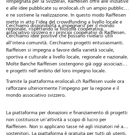
«Impegnata per la Svizzera», Raiffeisen offre alle iniziative
e alle idee pubblicate su eroilocali.ch un ampio pubblico
e ne sostiene la realizzazione. In questo modo Raiffeisen
mette in atto l'idea del crowdfunding a livello locale e
Cerchiamo disponibilità a impegnarsi per il mondo
regionale, rispettando la filosofia cooperativa.
associativo svizzero e i principi cooperativi di Raiffeisen.
Cerchiamo idee positive che possano rivelarsi utili
all'intera comunità. Cerchiamo progetti entusiasmanti.
Raiffeisen si impegna a favore della varietà sociale,
sportiva e culturale a livello locale, regionale e nazionale.
Molte Banche Raiffeisen sostengono già oggi associazioni
e progetti nell'ambito del loro impegno locale.
Tramite la piattaforma eroilocali.ch Raiffeisen vuole ora
rafforzare ulteriormente l'impegno per la regione e il
mondo associativo svizzero.
La piattaforma per donazioni e finanziamento di progetti
non costituisce un'attività a scopo di lucro per
Raiffeisen. Non si applicano tasse né agli iniziatori né ai
sostenitori. La piattaforma è gratuita per tutti gli utenti.