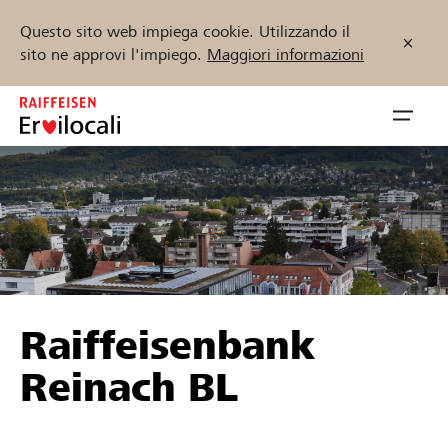
Questo sito web impiega cookie. Utilizzando il
sito ne approvi l'impiego.
Maggiori informazioni
Zum
Inhalt
Navig
springen
öffnen
Inizia ora
Trova progetti e organizzazioni
Raiffeisenbank
Sostenere
Reinach BL
Aiuto & supporto