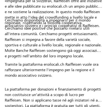
«Impegnata per la Svizzera», Raiffeisen offre alle iniziative
e alle idee pubblicate su eroilocali.ch un ampio pubblico
e ne sostiene la realizzazione. In questo modo Raiffeisen
mette in atto l'idea del crowdfunding a livello locale e
Cerchiamo disponibilità a impegnarsi per il mondo
regionale, rispettando la filosofia cooperativa.
associativo svizzero e i principi cooperativi di Raiffeisen.
Cerchiamo idee positive che possano rivelarsi utili
all'intera comunità. Cerchiamo progetti entusiasmanti.
Raiffeisen si impegna a favore della varietà sociale,
sportiva e culturale a livello locale, regionale e nazionale.
Molte Banche Raiffeisen sostengono già oggi associazioni
e progetti nell'ambito del loro impegno locale.
Tramite la piattaforma eroilocali.ch Raiffeisen vuole ora
rafforzare ulteriormente l'impegno per la regione e il
mondo associativo svizzero.
La piattaforma per donazioni e finanziamento di progetti
non costituisce un'attività a scopo di lucro per
Raiffeisen. Non si applicano tasse né agli iniziatori né ai
sostenitori. La piattaforma è gratuita per tutti gli utenti.