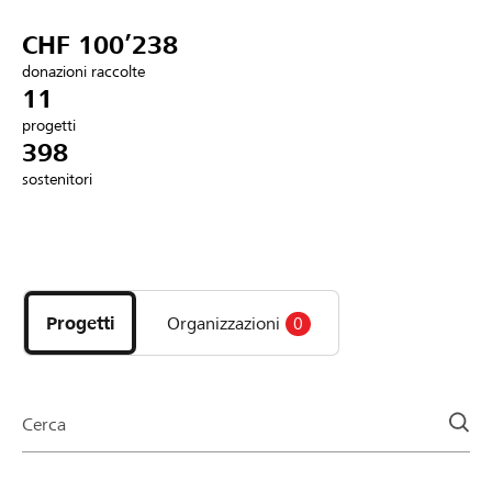
Partner / Banche Raiffeisen
CHF 100’238
donazioni raccolte
11
progetti
Collegarsi
398
sostenitori
Registrazione
Scopri
DE
FR
IT
i
progetti
Progetti
Organizzazioni
0
e
le
organizzazioni
della
Cerca
pagina