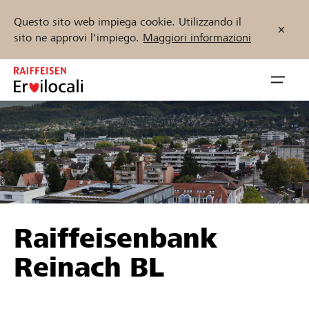
Questo sito web impiega cookie. Utilizzando il
sito ne approvi l'impiego.
Maggiori informazioni
Zum
Inhalt
Navig
springen
öffnen
Inizia ora
Trova progetti e organizzazioni
Raiffeisenbank
Sostenere
Reinach BL
Aiuto & supporto