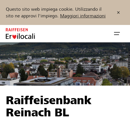
Questo sito web impiega cookie. Utilizzando il
sito ne approvi l'impiego.
Maggiori informazioni
Zum
Inhalt
Navig
springen
öffnen
Inizia ora
Trova progetti e organizzazioni
Raiffeisenbank
Sostenere
Reinach BL
Aiuto & supporto