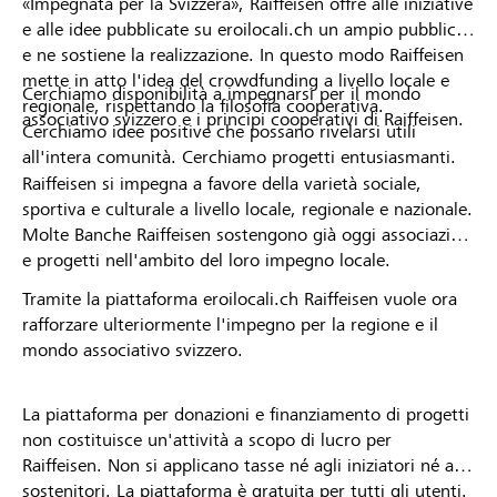
«Impegnata per la Svizzera», Raiffeisen offre alle iniziative
e alle idee pubblicate su eroilocali.ch un ampio pubblico
e ne sostiene la realizzazione. In questo modo Raiffeisen
mette in atto l'idea del crowdfunding a livello locale e
Cerchiamo disponibilità a impegnarsi per il mondo
regionale, rispettando la filosofia cooperativa.
associativo svizzero e i principi cooperativi di Raiffeisen.
Cerchiamo idee positive che possano rivelarsi utili
all'intera comunità. Cerchiamo progetti entusiasmanti.
Raiffeisen si impegna a favore della varietà sociale,
sportiva e culturale a livello locale, regionale e nazionale.
Molte Banche Raiffeisen sostengono già oggi associazioni
e progetti nell'ambito del loro impegno locale.
Tramite la piattaforma eroilocali.ch Raiffeisen vuole ora
rafforzare ulteriormente l'impegno per la regione e il
mondo associativo svizzero.
La piattaforma per donazioni e finanziamento di progetti
non costituisce un'attività a scopo di lucro per
Raiffeisen. Non si applicano tasse né agli iniziatori né ai
sostenitori. La piattaforma è gratuita per tutti gli utenti.