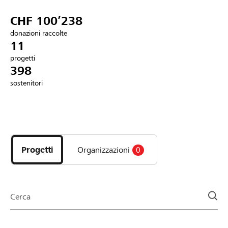
Partner / Banche Raiffeisen
CHF 100’238
donazioni raccolte
11
progetti
Collegarsi
398
sostenitori
Registrazione
Scopri
DE
FR
IT
i
progetti
Progetti
Organizzazioni
0
e
le
organizzazioni
della
Cerca
pagina