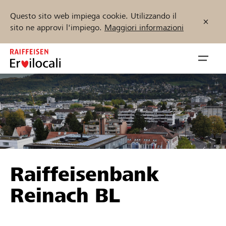
Questo sito web impiega cookie. Utilizzando il
sito ne approvi l'impiego.
Maggiori informazioni
Zum
Inhalt
Navig
springen
öffnen
Inizia ora
Trova progetti e organizzazioni
Raiffeisenbank
Sostenere
Reinach BL
Aiuto & supporto