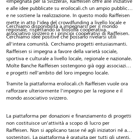
«Impegnata per la Svizzera», Raiffeisen offre alle iniziative
e alle idee pubblicate su eroilocali.ch un ampio pubblico
e ne sostiene la realizzazione. In questo modo Raiffeisen
mette in atto l'idea del crowdfunding a livello locale e
Cerchiamo disponibilità a impegnarsi per il mondo
regionale, rispettando la filosofia cooperativa.
associativo svizzero e i principi cooperativi di Raiffeisen.
Cerchiamo idee positive che possano rivelarsi utili
all'intera comunità. Cerchiamo progetti entusiasmanti.
Raiffeisen si impegna a favore della varietà sociale,
sportiva e culturale a livello locale, regionale e nazionale.
Molte Banche Raiffeisen sostengono già oggi associazioni
e progetti nell'ambito del loro impegno locale.
Tramite la piattaforma eroilocali.ch Raiffeisen vuole ora
rafforzare ulteriormente l'impegno per la regione e il
mondo associativo svizzero.
La piattaforma per donazioni e finanziamento di progetti
non costituisce un'attività a scopo di lucro per
Raiffeisen. Non si applicano tasse né agli iniziatori né ai
sostenitori. La piattaforma è gratuita per tutti gli utenti.