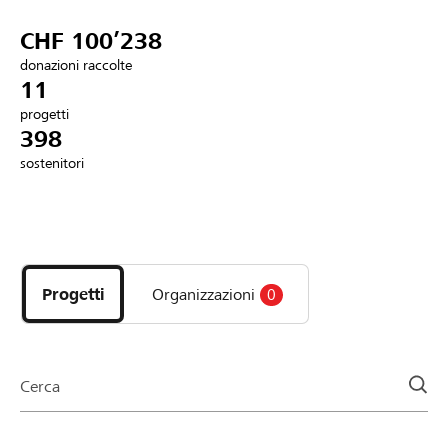
Partner / Banche Raiffeisen
CHF 100’238
donazioni raccolte
11
progetti
Collegarsi
398
sostenitori
Registrazione
Scopri
DE
FR
IT
i
progetti
Progetti
Organizzazioni
0
e
le
organizzazioni
della
Cerca
pagina