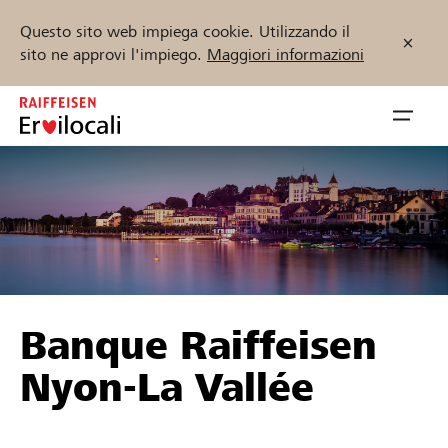
Questo sito web impiega cookie. Utilizzando il
sito ne approvi l'impiego.
Maggiori informazioni
Zum
Inhalt
Navig
springen
öffnen
Inizia ora
Trova progetti e organizzazioni
Banque Raiffeisen
Sostenere
Nyon-La Vallée
Aiuto & supporto