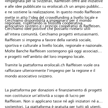
«Impegnata per la Svizzera», Raiffeisen offre alle iniziative
e alle idee pubblicate su eroilocali.ch un ampio pubblico
e ne sostiene la realizzazione. In questo modo Raiffeisen
mette in atto l'idea del crowdfunding a livello locale e
Cerchiamo disponibilità a impegnarsi per il mondo
regionale, rispettando la filosofia cooperativa.
associativo svizzero e i principi cooperativi di Raiffeisen.
Cerchiamo idee positive che possano rivelarsi utili
all'intera comunità. Cerchiamo progetti entusiasmanti.
Raiffeisen si impegna a favore della varietà sociale,
sportiva e culturale a livello locale, regionale e nazionale.
Molte Banche Raiffeisen sostengono già oggi associazioni
e progetti nell'ambito del loro impegno locale.
Tramite la piattaforma eroilocali.ch Raiffeisen vuole ora
rafforzare ulteriormente l'impegno per la regione e il
mondo associativo svizzero.
La piattaforma per donazioni e finanziamento di progetti
non costituisce un'attività a scopo di lucro per
Raiffeisen. Non si applicano tasse né agli iniziatori né ai
sostenitori. La piattaforma è gratuita per tutti gli utenti.