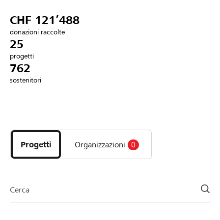
Partner / Banche Raiffeisen
CHF 121’488
donazioni raccolte
25
progetti
Collegarsi
762
sostenitori
Registrazione
Scopri
DE
FR
IT
i
progetti
Progetti
Organizzazioni
0
e
le
organizzazioni
della
Cerca
pagina