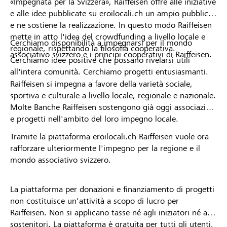
«Impegnata per la Svizzera», Raiffeisen offre alle iniziative
e alle idee pubblicate su eroilocali.ch un ampio pubblico
e ne sostiene la realizzazione. In questo modo Raiffeisen
mette in atto l'idea del crowdfunding a livello locale e
Cerchiamo disponibilità a impegnarsi per il mondo
regionale, rispettando la filosofia cooperativa.
associativo svizzero e i principi cooperativi di Raiffeisen.
Cerchiamo idee positive che possano rivelarsi utili
all'intera comunità. Cerchiamo progetti entusiasmanti.
Raiffeisen si impegna a favore della varietà sociale,
sportiva e culturale a livello locale, regionale e nazionale.
Molte Banche Raiffeisen sostengono già oggi associazioni
e progetti nell'ambito del loro impegno locale.
Tramite la piattaforma eroilocali.ch Raiffeisen vuole ora
rafforzare ulteriormente l'impegno per la regione e il
mondo associativo svizzero.
La piattaforma per donazioni e finanziamento di progetti
non costituisce un'attività a scopo di lucro per
Raiffeisen. Non si applicano tasse né agli iniziatori né ai
sostenitori. La piattaforma è gratuita per tutti gli utenti.