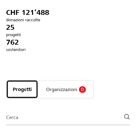
Partner / Banche Raiffeisen
CHF 121’488
donazioni raccolte
25
progetti
Collegarsi
762
sostenitori
Registrazione
Scopri
DE
FR
IT
i
progetti
Progetti
Organizzazioni
0
e
le
organizzazioni
della
Cerca
pagina