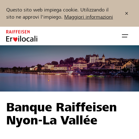
Questo sito web impiega cookie. Utilizzando il
sito ne approvi l'impiego.
Maggiori informazioni
Zum
Inhalt
Navig
springen
öffnen
Inizia ora
Trova progetti e organizzazioni
Banque Raiffeisen
Sostenere
Nyon-La Vallée
Aiuto & supporto