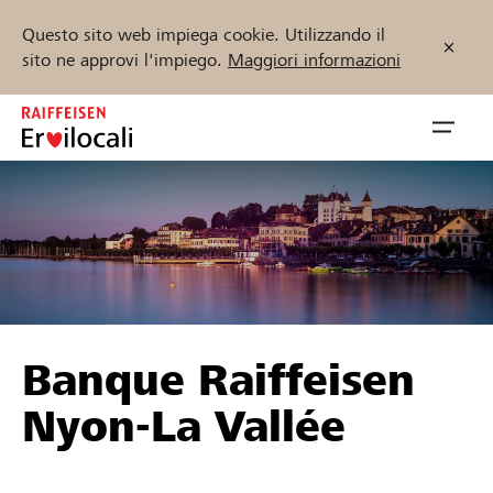
Questo sito web impiega cookie. Utilizzando il
sito ne approvi l'impiego.
Maggiori informazioni
Zum
Inhalt
Navig
springen
öffnen
Inizia ora
Trova progetti e organizzazioni
Banque Raiffeisen
Sostenere
Nyon-La Vallée
Aiuto & supporto