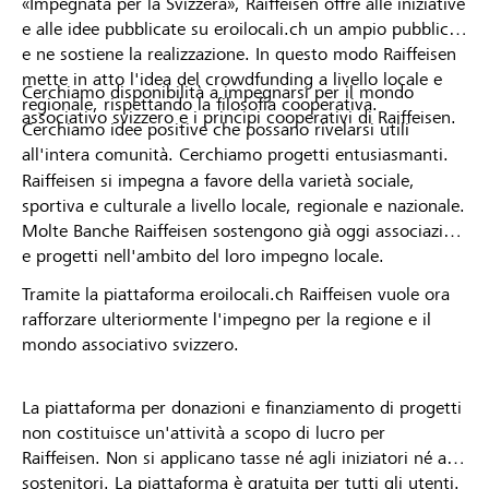
«Impegnata per la Svizzera», Raiffeisen offre alle iniziative
e alle idee pubblicate su eroilocali.ch un ampio pubblico
e ne sostiene la realizzazione. In questo modo Raiffeisen
mette in atto l'idea del crowdfunding a livello locale e
Cerchiamo disponibilità a impegnarsi per il mondo
regionale, rispettando la filosofia cooperativa.
associativo svizzero e i principi cooperativi di Raiffeisen.
Cerchiamo idee positive che possano rivelarsi utili
all'intera comunità. Cerchiamo progetti entusiasmanti.
Raiffeisen si impegna a favore della varietà sociale,
sportiva e culturale a livello locale, regionale e nazionale.
Molte Banche Raiffeisen sostengono già oggi associazioni
e progetti nell'ambito del loro impegno locale.
Tramite la piattaforma eroilocali.ch Raiffeisen vuole ora
rafforzare ulteriormente l'impegno per la regione e il
mondo associativo svizzero.
La piattaforma per donazioni e finanziamento di progetti
non costituisce un'attività a scopo di lucro per
Raiffeisen. Non si applicano tasse né agli iniziatori né ai
sostenitori. La piattaforma è gratuita per tutti gli utenti.