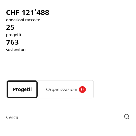
Partner / Banche Raiffeisen
CHF 121’488
donazioni raccolte
25
progetti
Collegarsi
763
sostenitori
Registrazione
Scopri
DE
FR
IT
i
progetti
Progetti
Organizzazioni
0
e
le
organizzazioni
della
Cerca
pagina