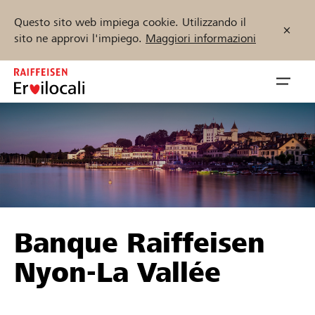
Questo sito web impiega cookie. Utilizzando il
sito ne approvi l'impiego.
Maggiori informazioni
Zum
Inhalt
Navig
springen
öffnen
Inizia ora
Trova progetti e organizzazioni
Banque Raiffeisen
Sostenere
Nyon-La Vallée
Aiuto & supporto