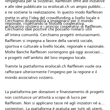
«Impegnata per la Svizzera», Raiffeisen offre alle iniziative
e alle idee pubblicate su eroilocali.ch un ampio pubblico
e ne sostiene la realizzazione. In questo modo Raiffeisen
mette in atto l'idea del crowdfunding a livello locale e
Cerchiamo disponibilità a impegnarsi per il mondo
regionale, rispettando la filosofia cooperativa.
associativo svizzero e i principi cooperativi di Raiffeisen.
Cerchiamo idee positive che possano rivelarsi utili
all'intera comunità. Cerchiamo progetti entusiasmanti.
Raiffeisen si impegna a favore della varietà sociale,
sportiva e culturale a livello locale, regionale e nazionale.
Molte Banche Raiffeisen sostengono già oggi associazioni
e progetti nell'ambito del loro impegno locale.
Tramite la piattaforma eroilocali.ch Raiffeisen vuole ora
rafforzare ulteriormente l'impegno per la regione e il
mondo associativo svizzero.
La piattaforma per donazioni e finanziamento di progetti
non costituisce un'attività a scopo di lucro per
Raiffeisen. Non si applicano tasse né agli iniziatori né ai
sostenitori. La piattaforma è gratuita per tutti gli utenti.