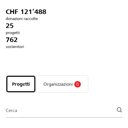
Partner / Banche Raiffeisen
CHF 121’488
donazioni raccolte
25
progetti
Collegarsi
762
sostenitori
Registrazione
Scopri
DE
FR
IT
i
progetti
Progetti
Organizzazioni
0
e
le
organizzazioni
della
Cerca
pagina