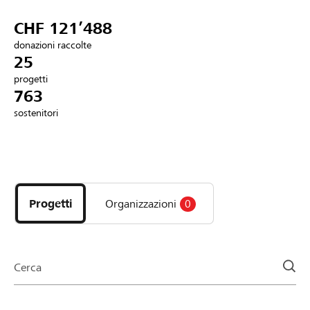
Partner / Banche Raiffeisen
CHF 121’488
donazioni raccolte
25
progetti
Collegarsi
763
sostenitori
Registrazione
Scopri
DE
FR
IT
i
progetti
Progetti
Organizzazioni
0
e
le
organizzazioni
della
Cerca
pagina