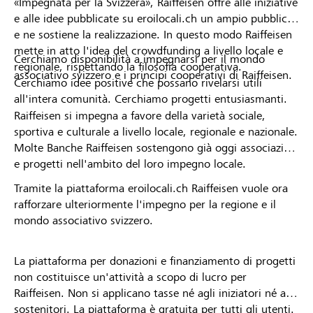
«Impegnata per la Svizzera», Raiffeisen offre alle iniziative
e alle idee pubblicate su eroilocali.ch un ampio pubblico
e ne sostiene la realizzazione. In questo modo Raiffeisen
mette in atto l'idea del crowdfunding a livello locale e
Cerchiamo disponibilità a impegnarsi per il mondo
regionale, rispettando la filosofia cooperativa.
associativo svizzero e i principi cooperativi di Raiffeisen.
Cerchiamo idee positive che possano rivelarsi utili
all'intera comunità. Cerchiamo progetti entusiasmanti.
Raiffeisen si impegna a favore della varietà sociale,
sportiva e culturale a livello locale, regionale e nazionale.
Molte Banche Raiffeisen sostengono già oggi associazioni
e progetti nell'ambito del loro impegno locale.
Tramite la piattaforma eroilocali.ch Raiffeisen vuole ora
rafforzare ulteriormente l'impegno per la regione e il
mondo associativo svizzero.
La piattaforma per donazioni e finanziamento di progetti
non costituisce un'attività a scopo di lucro per
Raiffeisen. Non si applicano tasse né agli iniziatori né ai
sostenitori. La piattaforma è gratuita per tutti gli utenti.