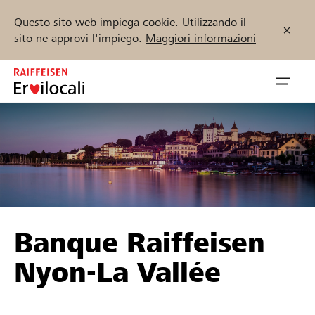
Questo sito web impiega cookie. Utilizzando il
sito ne approvi l'impiego.
Maggiori informazioni
Zum
Inhalt
Navig
springen
öffnen
Inizia ora
Trova progetti e organizzazioni
Banque Raiffeisen
Sostenere
Nyon-La Vallée
Aiuto & supporto