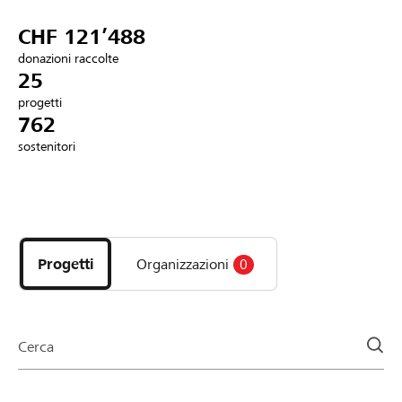
Partner / Banche Raiffeisen
CHF 121’488
donazioni raccolte
25
progetti
Collegarsi
762
sostenitori
Registrazione
Scopri
DE
FR
IT
i
progetti
Progetti
Organizzazioni
0
e
le
organizzazioni
della
Cerca
pagina