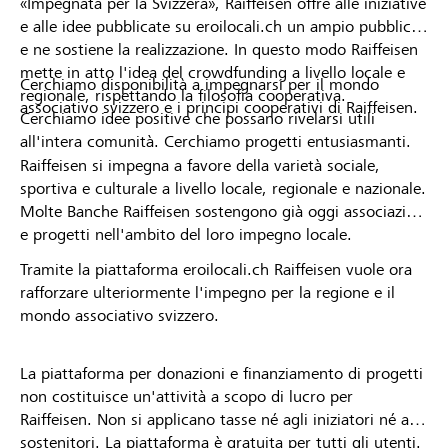
«Impegnata per la Svizzera», Raiffeisen offre alle iniziative
e alle idee pubblicate su eroilocali.ch un ampio pubblico
e ne sostiene la realizzazione. In questo modo Raiffeisen
mette in atto l'idea del crowdfunding a livello locale e
Cerchiamo disponibilità a impegnarsi per il mondo
regionale, rispettando la filosofia cooperativa.
associativo svizzero e i principi cooperativi di Raiffeisen.
Cerchiamo idee positive che possano rivelarsi utili
all'intera comunità. Cerchiamo progetti entusiasmanti.
Raiffeisen si impegna a favore della varietà sociale,
sportiva e culturale a livello locale, regionale e nazionale.
Molte Banche Raiffeisen sostengono già oggi associazioni
e progetti nell'ambito del loro impegno locale.
Tramite la piattaforma eroilocali.ch Raiffeisen vuole ora
rafforzare ulteriormente l'impegno per la regione e il
mondo associativo svizzero.
La piattaforma per donazioni e finanziamento di progetti
non costituisce un'attività a scopo di lucro per
Raiffeisen. Non si applicano tasse né agli iniziatori né ai
sostenitori. La piattaforma è gratuita per tutti gli utenti.