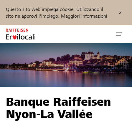
Questo sito web impiega cookie. Utilizzando il
sito ne approvi l'impiego.
Maggiori informazioni
Zum
Inhalt
Navig
springen
öffnen
Inizia ora
Trova progetti e organizzazioni
Banque Raiffeisen
Sostenere
Nyon-La Vallée
Aiuto & supporto