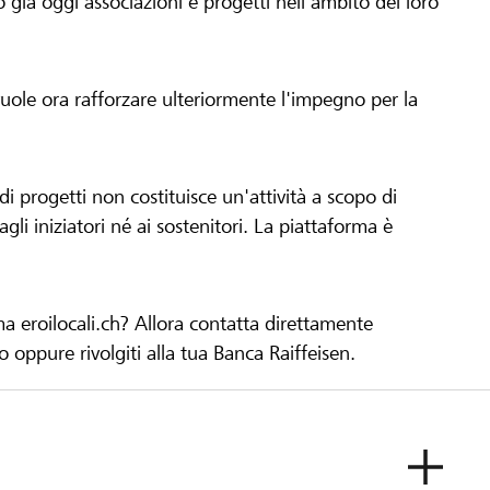
già oggi associazioni e progetti nell'ambito del loro
 vuole ora rafforzare ulteriormente l'impegno per la
 progetti non costituisce un'attività a scopo di
gli iniziatori né ai sostenitori. La piattaforma è
ma eroilocali.ch? Allora contatta direttamente
to oppure rivolgiti alla tua Banca Raiffeisen.