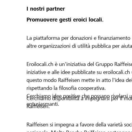
I nostri partner
Promuovere gesti eroici locali.
La piattaforma per donazioni e finanziamento di 
altre organizzazioni di utilità pubblica per aiut
Eroilocali.ch è un'iniziativa del Gruppo Raiffeis
iniziative e alle idee pubblicate su eroilocali.c
questo modo Raiffeisen mette in atto l'idea del
rispettando la filosofia cooperativa.
Cerchiamo idee positive che possano rivelarsi u
Cerchiamo disponibilità a impegnarsi per il mond
entusiasmanti.
Raiffeisen.
Raiffeisen si impegna a favore della varietà socia