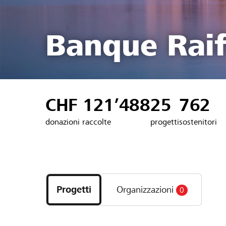
Banque Raif
CHF 121’488
25
762
donazioni raccolte
progetti
sostenitori
Scopri
i
Progetti
Organizzazioni
0
progetti
e
le