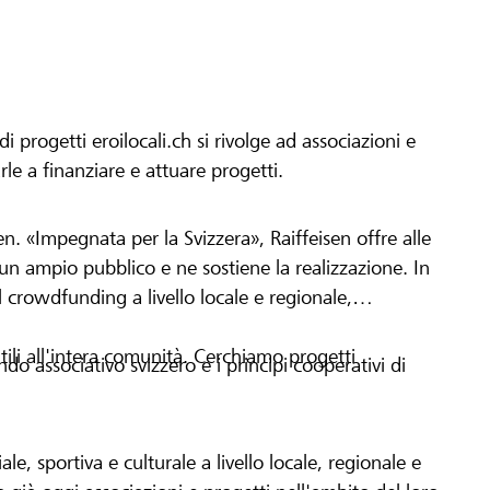
progetti eroilocali.ch si rivolge ad associazioni e
arle a finanziare e attuare progetti.
en. «Impegnata per la Svizzera», Raiffeisen offre alle
h un ampio pubblico e ne sostiene la realizzazione. In
 crowdfunding a livello locale e regionale,
tili all'intera comunità. Cerchiamo progetti
o associativo svizzero e i principi cooperativi di
le, sportiva e culturale a livello locale, regionale e