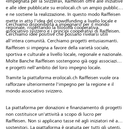
«Impegnata per la Svizzera», Raiffeisen offre alle iniziative
e alle idee pubblicate su eroilocali.ch un ampio pubblico
e ne sostiene la realizzazione. In questo modo Raiffeisen
mette in atto l'idea del crowdfunding a livello locale e
Cerchiamo disponibilità a impegnarsi per il mondo
regionale, rispettando la filosofia cooperativa.
associativo svizzero e i principi cooperativi di Raiffeisen.
Cerchiamo idee positive che possano rivelarsi utili
all'intera comunità. Cerchiamo progetti entusiasmanti.
Raiffeisen si impegna a favore della varietà sociale,
sportiva e culturale a livello locale, regionale e nazionale.
Molte Banche Raiffeisen sostengono già oggi associazioni
e progetti nell'ambito del loro impegno locale.
Tramite la piattaforma eroilocali.ch Raiffeisen vuole ora
rafforzare ulteriormente l'impegno per la regione e il
mondo associativo svizzero.
La piattaforma per donazioni e finanziamento di progetti
non costituisce un'attività a scopo di lucro per
Raiffeisen. Non si applicano tasse né agli iniziatori né ai
sostenitori. La piattaforma è gratuita per tutti gli utenti.