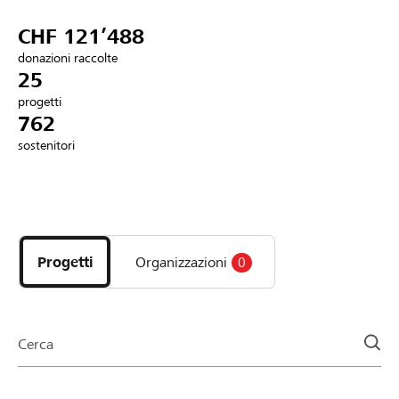
Partner / Banche Raiffeisen
CHF 121’488
donazioni raccolte
25
progetti
Collegarsi
762
sostenitori
Registrazione
Scopri
DE
FR
IT
i
progetti
Progetti
Organizzazioni
0
e
le
organizzazioni
della
Cerca
pagina