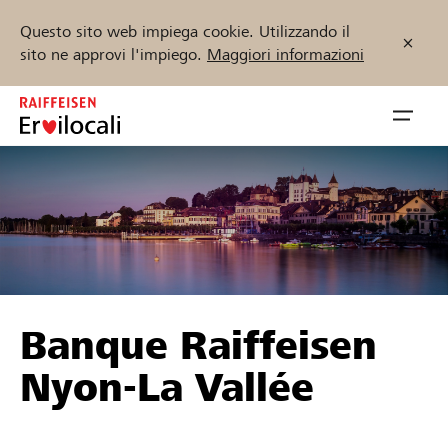
Questo sito web impiega cookie. Utilizzando il
sito ne approvi l'impiego.
Maggiori informazioni
Zum
Inhalt
Navig
springen
öffnen
Inizia ora
Trova progetti e organizzazioni
Banque Raiffeisen
Sostenere
Nyon-La Vallée
Aiuto & supporto