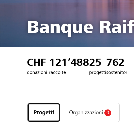
Banque Raif
CHF 121’488
25
762
donazioni raccolte
progetti
sostenitori
Scopri
i
Progetti
Organizzazioni
0
progetti
e
le