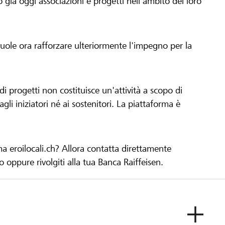
già oggi associazioni e progetti nell'ambito del loro
 vuole ora rafforzare ulteriormente l'impegno per la
 progetti non costituisce un'attività a scopo di
gli iniziatori né ai sostenitori. La piattaforma è
ma eroilocali.ch? Allora contatta direttamente
to oppure rivolgiti alla tua Banca Raiffeisen.