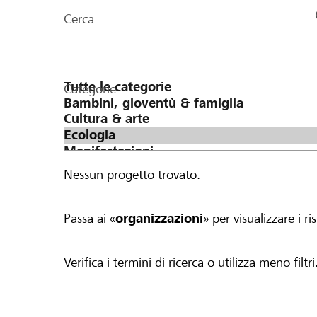
organizzazioni
Cerca
della
pagina
Categorie
Nessun progetto trovato.
Passa ai «
organizzazioni
» per visualizzare i ris
Verifica i termini di ricerca o utilizza meno filtri