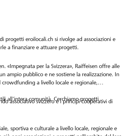
progetti eroilocali.ch si rivolge ad associazioni e
arle a finanziare e attuare progetti.
en. «Impegnata per la Svizzera», Raiffeisen offre alle
h un ampio pubblico e ne sostiene la realizzazione. In
 crowdfunding a livello locale e regionale,
tili all'intera comunità. Cerchiamo progetti
o associativo svizzero e i principi cooperativi di
le, sportiva e culturale a livello locale, regionale e