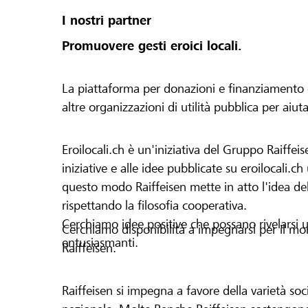
I nostri partner
Promuovere gesti eroici locali.
La piattaforma per donazioni e finanziamento di 
altre organizzazioni di utilità pubblica per aiut
Eroilocali.ch è un'iniziativa del Gruppo Raiffeis
iniziative e alle idee pubblicate su eroilocali.c
questo modo Raiffeisen mette in atto l'idea del
rispettando la filosofia cooperativa.
Cerchiamo idee positive che possano rivelarsi u
Cerchiamo disponibilità a impegnarsi per il mond
entusiasmanti.
Raiffeisen.
Raiffeisen si impegna a favore della varietà socia