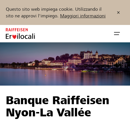
Questo sito web impiega cookie. Utilizzando il
sito ne approvi l'impiego.
Maggiori informazioni
Zum
Inhalt
Navig
springen
öffnen
Inizia ora
Trova progetti e organizzazioni
Banque Raiffeisen
Sostenere
Nyon-La Vallée
Aiuto & supporto