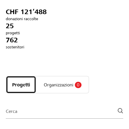
Partner / Banche Raiffeisen
CHF 121’488
donazioni raccolte
25
progetti
Collegarsi
762
sostenitori
Registrazione
Scopri
DE
FR
IT
i
progetti
Progetti
Organizzazioni
0
e
le
organizzazioni
della
Cerca
pagina