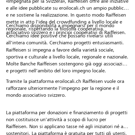
«Impegnata per la Svizzera», Raiffeisen offre alle iniziative
e alle idee pubblicate su eroilocali.ch un ampio pubblico
e ne sostiene la realizzazione. In questo modo Raiffeisen
mette in atto l'idea del crowdfunding a livello locale e
Cerchiamo disponibilità a impegnarsi per il mondo
regionale, rispettando la filosofia cooperativa.
associativo svizzero e i principi cooperativi di Raiffeisen.
Cerchiamo idee positive che possano rivelarsi utili
all'intera comunità. Cerchiamo progetti entusiasmanti.
Raiffeisen si impegna a favore della varietà sociale,
sportiva e culturale a livello locale, regionale e nazionale.
Molte Banche Raiffeisen sostengono già oggi associazioni
e progetti nell'ambito del loro impegno locale.
Tramite la piattaforma eroilocali.ch Raiffeisen vuole ora
rafforzare ulteriormente l'impegno per la regione e il
mondo associativo svizzero.
La piattaforma per donazioni e finanziamento di progetti
non costituisce un'attività a scopo di lucro per
Raiffeisen. Non si applicano tasse né agli iniziatori né ai
sostenitori. La piattaforma è gratuita per tutti gli utenti.