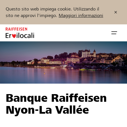
Questo sito web impiega cookie. Utilizzando il
sito ne approvi l'impiego.
Maggiori informazioni
Zum
Inhalt
Navig
springen
öffnen
Inizia ora
Trova progetti e organizzazioni
Banque Raiffeisen
Sostenere
Nyon-La Vallée
Aiuto & supporto