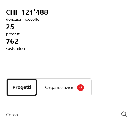
Partner / Banche Raiffeisen
CHF 121’488
donazioni raccolte
25
progetti
Collegarsi
762
sostenitori
Registrazione
Scopri
DE
FR
IT
i
progetti
Progetti
Organizzazioni
0
e
le
organizzazioni
della
Cerca
pagina