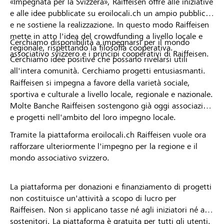
«Impegnata per la Svizzera», Raiffeisen offre alle iniziative
e alle idee pubblicate su eroilocali.ch un ampio pubblico
e ne sostiene la realizzazione. In questo modo Raiffeisen
mette in atto l'idea del crowdfunding a livello locale e
Cerchiamo disponibilità a impegnarsi per il mondo
regionale, rispettando la filosofia cooperativa.
associativo svizzero e i principi cooperativi di Raiffeisen.
Cerchiamo idee positive che possano rivelarsi utili
all'intera comunità. Cerchiamo progetti entusiasmanti.
Raiffeisen si impegna a favore della varietà sociale,
sportiva e culturale a livello locale, regionale e nazionale.
Molte Banche Raiffeisen sostengono già oggi associazioni
e progetti nell'ambito del loro impegno locale.
Tramite la piattaforma eroilocali.ch Raiffeisen vuole ora
rafforzare ulteriormente l'impegno per la regione e il
mondo associativo svizzero.
La piattaforma per donazioni e finanziamento di progetti
non costituisce un'attività a scopo di lucro per
Raiffeisen. Non si applicano tasse né agli iniziatori né ai
sostenitori. La piattaforma è gratuita per tutti gli utenti.