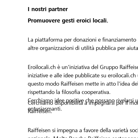
I nostri partner
Promuovere gesti eroici locali.
La piattaforma per donazioni e finanziamento di 
altre organizzazioni di utilità pubblica per aiut
Eroilocali.ch è un'iniziativa del Gruppo Raiffeis
iniziative e alle idee pubblicate su eroilocali.c
questo modo Raiffeisen mette in atto l'idea del
rispettando la filosofia cooperativa.
Cerchiamo idee positive che possano rivelarsi u
Cerchiamo disponibilità a impegnarsi per il mond
entusiasmanti.
Raiffeisen.
Raiffeisen si impegna a favore della varietà socia