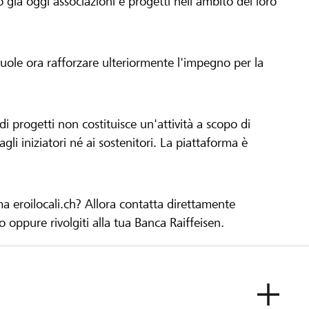
già oggi associazioni e progetti nell'ambito del loro
 vuole ora rafforzare ulteriormente l'impegno per la
 progetti non costituisce un'attività a scopo di
gli iniziatori né ai sostenitori. La piattaforma è
ma eroilocali.ch? Allora contatta direttamente
to oppure rivolgiti alla tua Banca Raiffeisen.