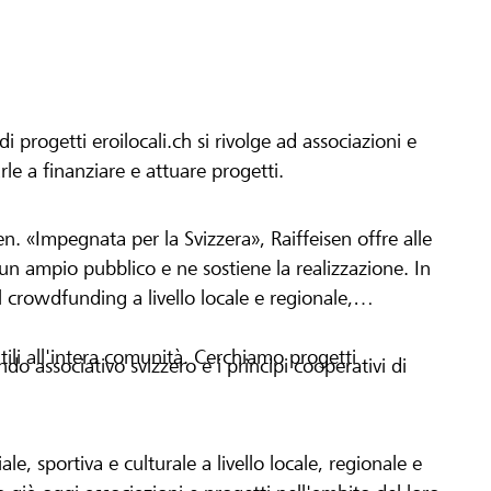
progetti eroilocali.ch si rivolge ad associazioni e
arle a finanziare e attuare progetti.
en. «Impegnata per la Svizzera», Raiffeisen offre alle
h un ampio pubblico e ne sostiene la realizzazione. In
 crowdfunding a livello locale e regionale,
tili all'intera comunità. Cerchiamo progetti
o associativo svizzero e i principi cooperativi di
le, sportiva e culturale a livello locale, regionale e