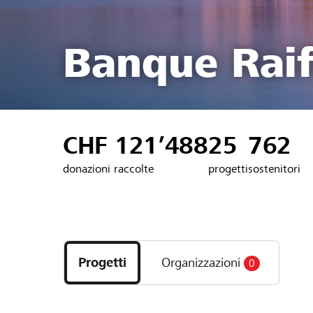
Banque Raif
CHF 121’488
25
762
donazioni raccolte
progetti
sostenitori
Scopri
i
Progetti
Organizzazioni
0
progetti
e
le