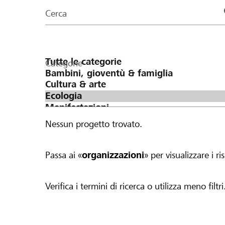
organizzazioni
Cerca
della
pagina
Categorie
Nessun progetto trovato.
Passa ai «
organizzazioni
» per visualizzare i ris
Verifica i termini di ricerca o utilizza meno filtri