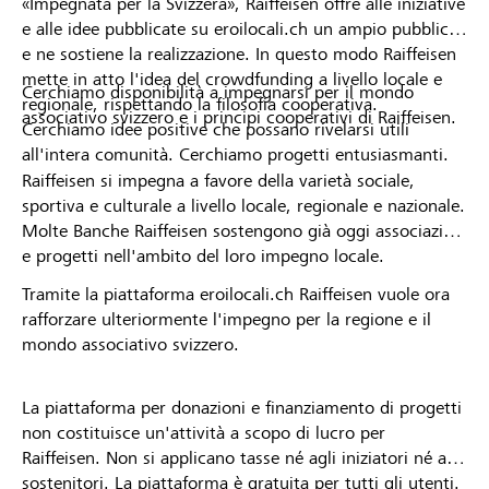
«Impegnata per la Svizzera», Raiffeisen offre alle iniziative
e alle idee pubblicate su eroilocali.ch un ampio pubblico
e ne sostiene la realizzazione. In questo modo Raiffeisen
mette in atto l'idea del crowdfunding a livello locale e
Cerchiamo disponibilità a impegnarsi per il mondo
regionale, rispettando la filosofia cooperativa.
associativo svizzero e i principi cooperativi di Raiffeisen.
Cerchiamo idee positive che possano rivelarsi utili
all'intera comunità. Cerchiamo progetti entusiasmanti.
Raiffeisen si impegna a favore della varietà sociale,
sportiva e culturale a livello locale, regionale e nazionale.
Molte Banche Raiffeisen sostengono già oggi associazioni
e progetti nell'ambito del loro impegno locale.
Tramite la piattaforma eroilocali.ch Raiffeisen vuole ora
rafforzare ulteriormente l'impegno per la regione e il
mondo associativo svizzero.
La piattaforma per donazioni e finanziamento di progetti
non costituisce un'attività a scopo di lucro per
Raiffeisen. Non si applicano tasse né agli iniziatori né ai
sostenitori. La piattaforma è gratuita per tutti gli utenti.