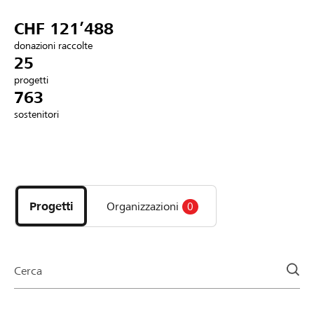
Partner / Banche Raiffeisen
CHF 121’488
donazioni raccolte
25
progetti
Collegarsi
763
sostenitori
Registrazione
Scopri
DE
FR
IT
i
progetti
Progetti
Organizzazioni
0
e
le
organizzazioni
della
Cerca
pagina