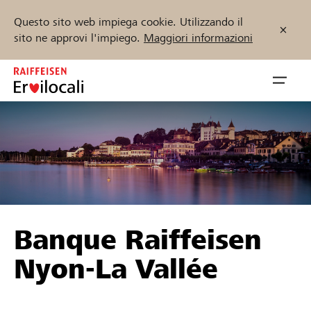
Questo sito web impiega cookie. Utilizzando il
sito ne approvi l'impiego.
Maggiori informazioni
Zum
Inhalt
Navig
springen
öffnen
Inizia ora
Trova progetti e organizzazioni
Banque Raiffeisen
Sostenere
Nyon-La Vallée
Aiuto & supporto