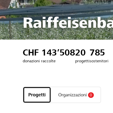
Raiffeisenb
CHF 143’508
20
785
donazioni raccolte
progetti
sostenitori
Scopri
i
Progetti
Organizzazioni
0
progetti
e
le