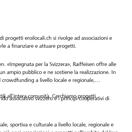
progetti eroilocali.ch si rivolge ad associazioni e
arle a finanziare e attuare progetti.
en. «Impegnata per la Svizzera», Raiffeisen offre alle
h un ampio pubblico e ne sostiene la realizzazione. In
 crowdfunding a livello locale e regionale,
tili all'intera comunità. Cerchiamo progetti
o associativo svizzero e i principi cooperativi di
le, sportiva e culturale a livello locale, regionale e