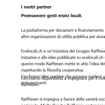
I nostri partner
Promuovere gesti eroici locali.
La piattaforma per donazioni e finanziamento di 
altre organizzazioni di utilità pubblica per aiut
Eroilocali.ch è un'iniziativa del Gruppo Raiffeis
iniziative e alle idee pubblicate su eroilocali.c
questo modo Raiffeisen mette in atto l'idea del
rispettando la filosofia cooperativa.
Cerchiamo idee positive che possano rivelarsi u
Cerchiamo disponibilità a impegnarsi per il mond
entusiasmanti.
Raiffeisen.
Raiffeisen si impegna a favore della varietà socia