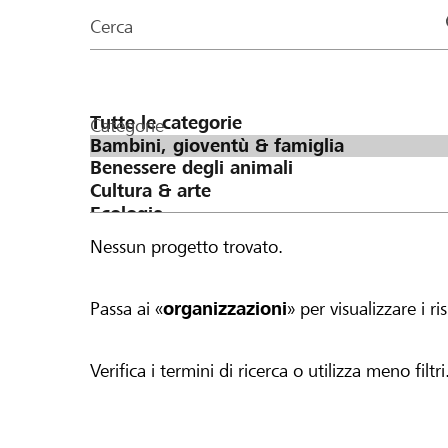
organizzazioni
Cerca
della
pagina
Categorie
Nessun progetto trovato.
Passa ai «
organizzazioni
» per visualizzare i ris
Verifica i termini di ricerca o utilizza meno filtri