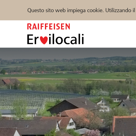
Questo sito web impiega cookie. Utilizzando il
Zum
Inhalt
springen
Sostenere
Aiuto & supporto
Partner
Trova progetti e organizzazioni
DE
FR
IT