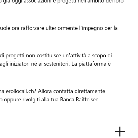
già oggi associazioni e progetti nell'ambito del loro
 vuole ora rafforzare ulteriormente l'impegno per la
 progetti non costituisce un'attività a scopo di
gli iniziatori né ai sostenitori. La piattaforma è
ma eroilocali.ch? Allora contatta direttamente
to oppure rivolgiti alla tua Banca Raiffeisen.