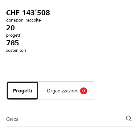
Partner / Banche Raiffeisen
CHF 143’508
donazioni raccolte
20
progetti
Collegarsi
785
sostenitori
Registrazione
Scopri
DE
FR
IT
i
progetti
Progetti
Organizzazioni
0
e
le
organizzazioni
della
Cerca
pagina