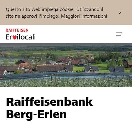
Questo sito web impiega cookie. Utilizzando il
sito ne approvi l'impiego.
Maggiori informazioni
Zum
Inhalt
Navig
springen
öffnen
Inizia ora
Trova progetti e organizzazioni
Raiffeisenbank
Sostenere
Berg-Erlen
Aiuto & supporto