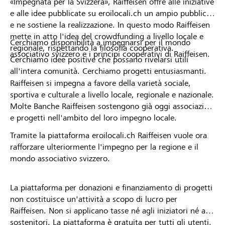
«Impegnata per la Svizzera», Raiffeisen offre alle iniziative
e alle idee pubblicate su eroilocali.ch un ampio pubblico
e ne sostiene la realizzazione. In questo modo Raiffeisen
mette in atto l'idea del crowdfunding a livello locale e
Cerchiamo disponibilità a impegnarsi per il mondo
regionale, rispettando la filosofia cooperativa.
associativo svizzero e i principi cooperativi di Raiffeisen.
Cerchiamo idee positive che possano rivelarsi utili
all'intera comunità. Cerchiamo progetti entusiasmanti.
Raiffeisen si impegna a favore della varietà sociale,
sportiva e culturale a livello locale, regionale e nazionale.
Molte Banche Raiffeisen sostengono già oggi associazioni
e progetti nell'ambito del loro impegno locale.
Tramite la piattaforma eroilocali.ch Raiffeisen vuole ora
rafforzare ulteriormente l'impegno per la regione e il
mondo associativo svizzero.
La piattaforma per donazioni e finanziamento di progetti
non costituisce un'attività a scopo di lucro per
Raiffeisen. Non si applicano tasse né agli iniziatori né ai
sostenitori. La piattaforma è gratuita per tutti gli utenti.