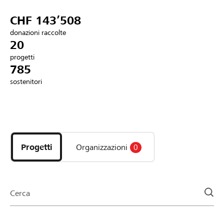
Partner / Banche Raiffeisen
CHF 143’508
donazioni raccolte
20
progetti
Collegarsi
785
sostenitori
Registrazione
Scopri
DE
FR
IT
i
progetti
Progetti
Organizzazioni
0
e
le
organizzazioni
della
Cerca
pagina