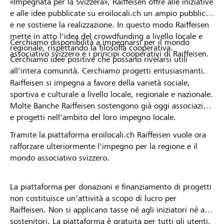
«Impegnata per la Svizzera», Raiffeisen offre alle iniziative
e alle idee pubblicate su eroilocali.ch un ampio pubblico
e ne sostiene la realizzazione. In questo modo Raiffeisen
mette in atto l'idea del crowdfunding a livello locale e
Cerchiamo disponibilità a impegnarsi per il mondo
regionale, rispettando la filosofia cooperativa.
associativo svizzero e i principi cooperativi di Raiffeisen.
Cerchiamo idee positive che possano rivelarsi utili
all'intera comunità. Cerchiamo progetti entusiasmanti.
Raiffeisen si impegna a favore della varietà sociale,
sportiva e culturale a livello locale, regionale e nazionale.
Molte Banche Raiffeisen sostengono già oggi associazioni
e progetti nell'ambito del loro impegno locale.
Tramite la piattaforma eroilocali.ch Raiffeisen vuole ora
rafforzare ulteriormente l'impegno per la regione e il
mondo associativo svizzero.
La piattaforma per donazioni e finanziamento di progetti
non costituisce un'attività a scopo di lucro per
Raiffeisen. Non si applicano tasse né agli iniziatori né ai
sostenitori. La piattaforma è gratuita per tutti gli utenti.