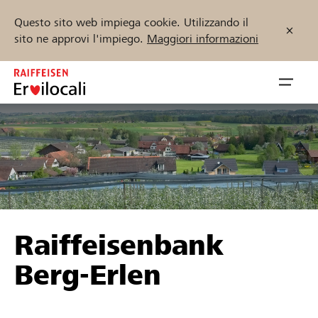
Questo sito web impiega cookie. Utilizzando il
sito ne approvi l'impiego.
Maggiori informazioni
Zum
Inhalt
Navig
springen
öffnen
Inizia ora
Trova progetti e organizzazioni
Raiffeisenbank
Sostenere
Berg-Erlen
Aiuto & supporto